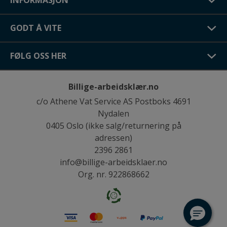
INFORMASJON
GODT Å VITE
FØLG OSS HER
Billige-arbeidsklær.no
c/o Athene Vat Service AS Postboks 4691
Nydalen
0405 Oslo (ikke salg/returnering på
adressen)
2396 2861
info@billige-arbeidsklaer.no
Org. nr. 922868662