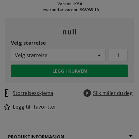
Varenr.
1954
Leverandør varenr.
998985-10
null
Velg størrelse
Velg størrelse
LEGG I KURVEN
Størrelsesskjema
Slik måler du deg
Legg til i favoritter
PRODUKTINFORMASJON