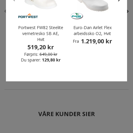
Portwest FW82 Steelite
Euro-Dan Airlet Flex
Sika
vernetresko SB AE,
arbeidssko O2, Hvit
med 
Engel Combat pilotjakke,
Monitor Ymer vernetresko
S
Hvit
1.219,00 kr
1
Fra
Svart
med helreim SB, Svart
519,20 kr
709,00 kr
655,20 kr
Førpris:
649,00 kr
Førpris:
Du sparer:
2.169,00 kr
129,80 kr
Førpris:
819,00 kr
Du sparer:
1.460,00 kr
Du sparer:
163,80 kr
VÅRE KUNDER SIER