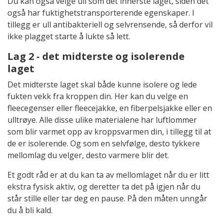
Du kan også velge ull som det innerste laget, siden det
også har fuktighetstransporterende egenskaper. I
tillegg er ull antibakteriell og selvrensende, så derfor vil
ikke plagget starte å lukte så lett.
Lag 2 - det midterste og isolerende
laget
Det midterste laget skal både kunne isolere og lede
fukten vekk fra kroppen din. Her kan du velge en
fleecegenser eller fleecejakke, en fiberpelsjakke eller en
ulltrøye. Alle disse ulike materialene har luftlommer
som blir varmet opp av kroppsvarmen din, i tillegg til at
de er isolerende. Og som en selvfølge, desto tykkere
mellomlag du velger, desto varmere blir det.
Et godt råd er at du kan ta av mellomlaget når du er litt
ekstra fysisk aktiv, og deretter ta det på igjen når du
står stille eller tar deg en pause. På den måten unngår
du å bli kald.