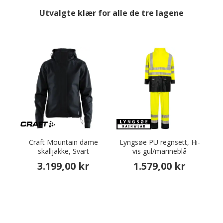
Utvalgte klær for alle de tre lagene
Craft Mountain dame
Lyngsøe PU regnsett, Hi-
skalljakke, Svart
vis gul/marineblå
s
3.199,00 kr
1.579,00 kr