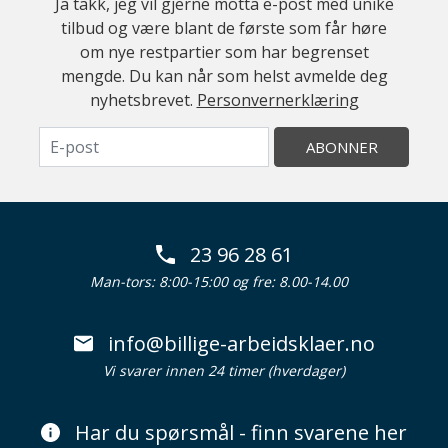
Ja takk, jeg vil gjerne motta e-post med unike
tilbud og være blant de første som får høre
om nye restpartier som har begrenset
mengde. Du kan når som helst avmelde deg
nyhetsbrevet.
Personvernerklæring
ABONNER
23 96 28 61
Man-tors: 8:00-15:00 og fre: 8.00-14.00
info@billige-arbeidsklaer.no
Vi svarer innen 24 timer (hverdager)
Har du spørsmål - finn svarene her