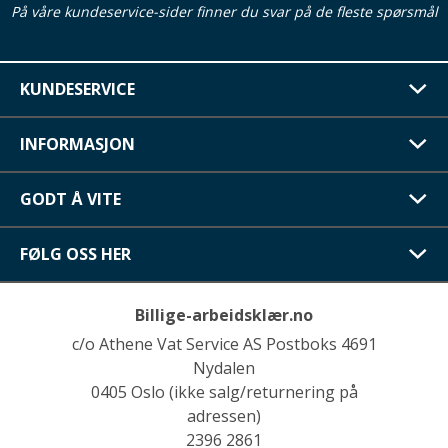
På våre kundeservice-sider finner du svar på de fleste spørsmål
KUNDESERVICE
INFORMASJON
GODT Å VITE
FØLG OSS HER
Billige-arbeidsklær.no
c/o Athene Vat Service AS Postboks 4691
Nydalen
0405 Oslo (ikke salg/returnering på
adressen)
2396 2861