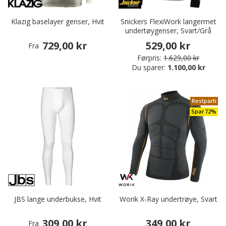
Klazig baselayer genser, Hvit
Snickers FlexiWork langermet
undertøygenser, Svart/Grå
729,00 kr
529,00 kr
Fra
Førpris:
1.629,00 kr
Du sparer:
1.100,00 kr
Restparti
Spar 72%
JBS lange underbukse, Hvit
Worik X-Ray undertrøye, Svart
309,00 kr
349,00 kr
Fra