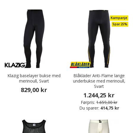
Kampanje
Spar 25%
Klazig baselayer bukse med
Blåkläder Anti-Flame lange
merinoull, Svart
underbukse med merinoull,
Svart
829,00 kr
1.244,25 kr
Førpris:
1.659,00 kr
Du sparer:
414,75 kr