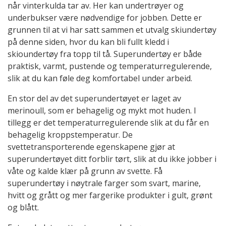
når vinterkulda tar av. Her kan undertrøyer og
underbukser være nødvendige for jobben. Dette er
grunnen til at vi har satt sammen et utvalg skiundertøy
på denne siden, hvor du kan bli fullt kledd i
skioundertøy fra topp til tå. Superundertøy er både
praktisk, varmt, pustende og temperaturregulerende,
slik at du kan føle deg komfortabel under arbeid.
En stor del av det superundertøyet er laget av
merinoull, som er behagelig og mykt mot huden. I
tillegg er det temperaturregulerende slik at du får en
behagelig kroppstemperatur. De
svettetransporterende egenskapene gjør at
superundertøyet ditt forblir tørt, slik at du ikke jobber i
våte og kalde klær på grunn av svette. Få
superundertøy i nøytrale farger som svart, marine,
hvitt og grått og mer fargerike produkter i gult, grønt
og blått.