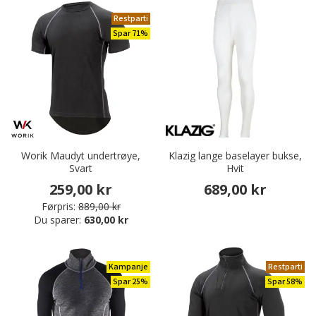
Restparti
Spar 71%
Worik Maudyt undertrøye,
Klazig lange baselayer bukse,
Svart
Hvit
259,00 kr
689,00 kr
Førpris:
889,00 kr
Du sparer:
630,00 kr
Kampanje
Restparti
Spar 25%
Spar 58%