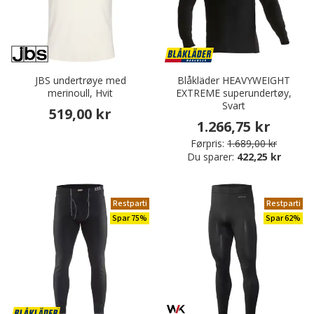
JBS undertrøye med
Blåkläder HEAVYWEIGHT
merinoull, Hvit
EXTREME superundertøy,
Svart
519,00 kr
1.266,75 kr
Førpris:
1.689,00 kr
Du sparer:
422,25 kr
Restparti
Restparti
Spar 75%
Spar 62%