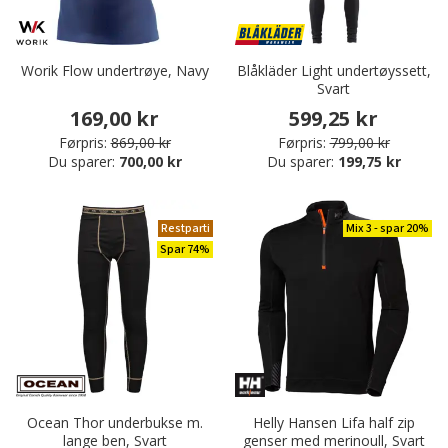
Worik Flow undertrøye, Navy
Blåkläder Light undertøyssett,
Svart
169,00 kr
599,25 kr
Førpris:
869,00 kr
Førpris:
799,00 kr
Du sparer:
700,00 kr
Du sparer:
199,75 kr
Restparti
Mix 3 - spar 20%
Spar 74%
Ocean Thor underbukse m.
Helly Hansen Lifa half zip
lange ben, Svart
genser med merinoull, Svart