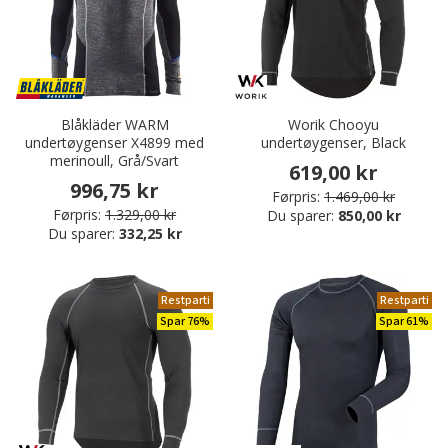
Blåkläder WARM
Worik Chooyu
undertøygenser X4899 med
undertøygenser, Black
merinoull, Grå/Svart
619,00 kr
996,75 kr
Førpris:
1.469,00 kr
Førpris:
1.329,00 kr
Du sparer:
850,00 kr
Du sparer:
332,25 kr
Restparti
Restparti
Spar 76%
Spar 61%