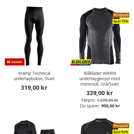
Restparti
Spar 73%
Kramp Technical
Blåkläder WARM
undertøybukse, Svart
undertøygenser med
merinoull, Grå/Svart
319,00 kr
339,00 kr
Førpris:
1.239,00 kr
Du sparer:
900,00 kr
Restparti
Spar 81%