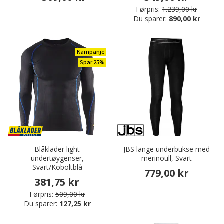
Førpris:
1.239,00 kr
Du sparer:
890,00 kr
Kampanje
Spar 25%
Blåkläder light
JBS lange underbukse med
undertøygenser,
merinoull, Svart
Svart/Koboltblå
779,00 kr
381,75 kr
Førpris:
509,00 kr
Du sparer:
127,25 kr