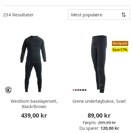
234 Resultater
Restparti
Spar 57%
Westborn baselayersett,
Grene undertøybukse, Svart
Black/Brown
439,00 kr
89,00 kr
Førpris:
209,00 kr
Du sparer:
120,00 kr