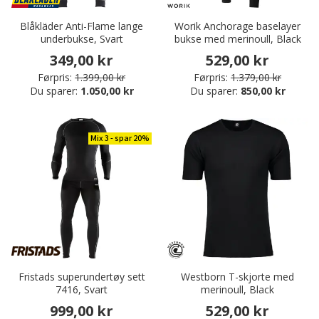
Blåkläder Anti-Flame lange
Worik Anchorage baselayer
underbukse, Svart
bukse med merinoull, Black
349,00 kr
529,00 kr
Førpris:
1.399,00 kr
Førpris:
1.379,00 kr
Du sparer:
1.050,00 kr
Du sparer:
850,00 kr
Mix 3 - spar 20%
Fristads superundertøy sett
Westborn T-skjorte med
7416, Svart
merinoull, Black
999,00 kr
529,00 kr