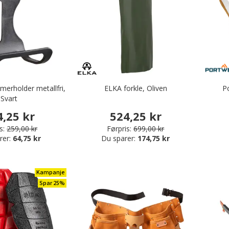
merholder metallfri,
ELKA forkle, Oliven
P
Svart
4,25 kr
524,25 kr
s:
259,00 kr
Førpris:
699,00 kr
rer:
64,75 kr
Du sparer:
174,75 kr
Kampanje
Spar 25%