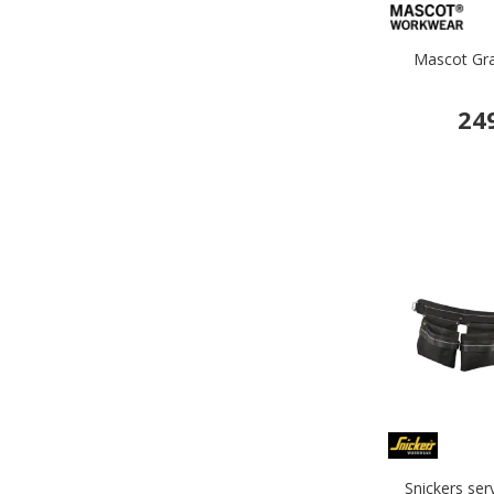
Mascot Gra
24
Snickers ser