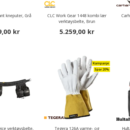
nt kneputer, Grå
CLC Work Gear 1448 kombi lær
Carh
verktøysbelte, Brun
9,00 kr
5.259,00 kr
Kampanje
Spar 20%
vice verktøysbelte,
Tegera 126A varme- og
Hult