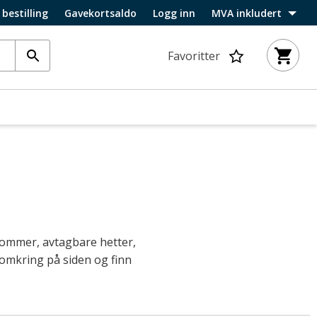
 bestilling
Gavekortsaldo
Logg inn
MVA inkludert
Favoritter
ylommer, avtagbare hetter,
 omkring på siden og finn