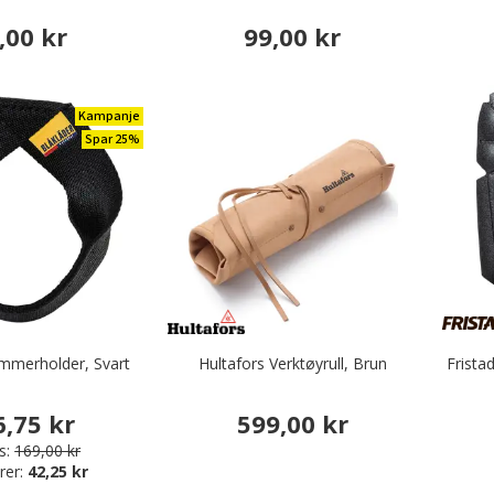
,00 kr
99,00 kr
Kampanje
Spar 25%
mmerholder, Svart
Hultafors Verktøyrull, Brun
Frista
6,75 kr
599,00 kr
s:
169,00 kr
rer:
42,25 kr