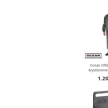
Ocean Offs
brystlommef
Oli
1.2