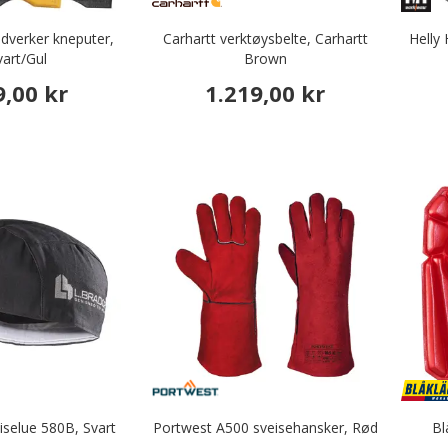
ndverker kneputer,
Carhartt verktøysbelte, Carhartt
Helly
ær med sagbeskyttelse
vart/Gul
Brown
9,00 kr
1.219,00 kr
ategory: Tilbehør til arbeidsklær
dustriell bruk
vitørklær
ær
iselue 580B, Svart
Portwest A500 sveisehansker, Rød
Bl