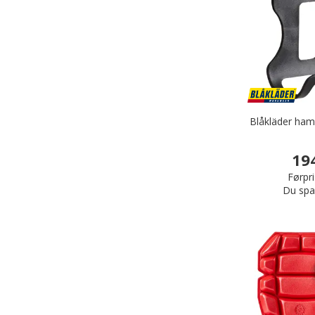
Blåkläder ham
19
Førpri
Du spa