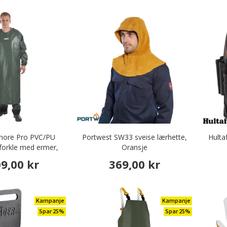
hore Pro PVC/PU
Portwest SW33 sveise lærhette,
Hulta
orkle med ermer,
Oransje
vengrønn
09,00 kr
369,00 kr
Kampanje
Kampanje
Spar 25%
Spar 25%