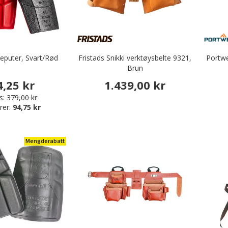
neputer, Svart/Rød
Fristads Snikki verktøysbelte 9321,
Portwe
Brun
4,25 kr
1.439,00 kr
s:
379,00 kr
rer:
94,75 kr
Mengderabatt