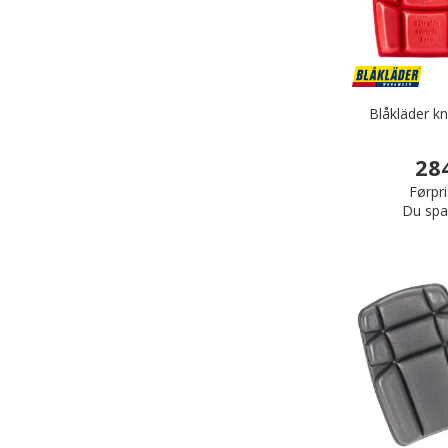
Blåkläder k
28
Førpri
Du spa