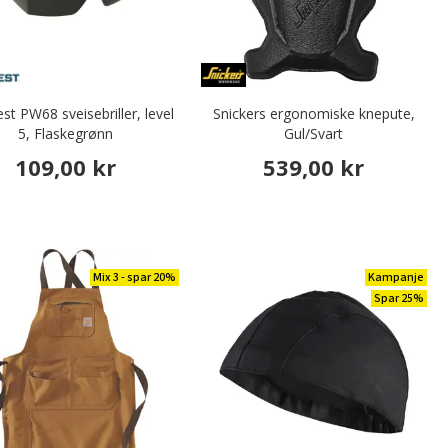
st PW68 sveisebriller, level
Snickers ergonomiske knepute,
5, Flaskegrønn
Gul/Svart
109,00 kr
539,00 kr
Mix 3 - spar 20%
Kampanje
Spar 25%