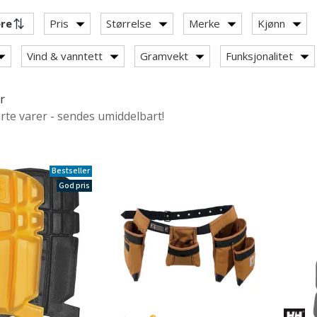
Pris
Størrelse
Merke
Kjønn
Vind & vanntett
Gramvekt
Funksjonalitet
r
ørte varer - sendes umiddelbart!
Bestseller
se
God pris
kjorter