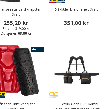
 Hansen standard kneputer,
Blåkläder knelommer, Svart
Svart
255,20 kr
351,00 kr
Førpris:
319,00 kr
Du sparer:
63,80 kr
God pris
åkläder Unite kneputer,
CLC Work Gear 1608 kombi
Svart/Rød
elektriker verktøysbelte, Svart