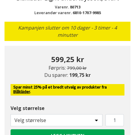
Varenr.
80713
Leverandør varenr.
6810-1707-9985
Kampanjen slutter om 10 dager - 3 timer - 4
minutter
599,25 kr
Pris redusert fra
til
Førpris:
799,00 kr
Du sparer:
199,75 kr
Spar minst 25% på et bredt utvalg av produkter fra
Blåkläder
.
Velg størrelse
Velg størrelse