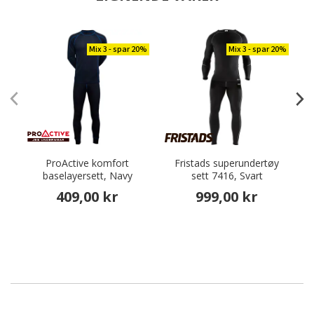
Mix 3 - spar 20%
Mix 3 - spar 20%
ProActive komfort
Fristads superundertøy
baselayersett, Navy
sett 7416, Svart
409,00 kr
999,00 kr