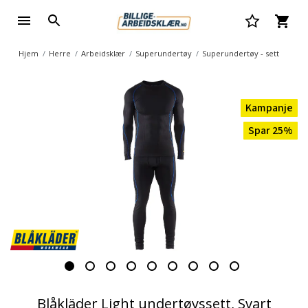
Hjem
Herre
Arbeidsklær
Superundertøy
Superundertøy - sett
Kampanje
Spar 25%
Blåkläder Light undertøyssett, Svart