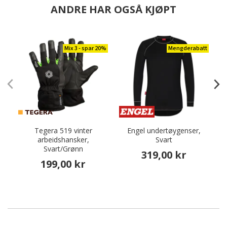
ANDRE HAR OGSÅ KJØPT
Mix 3 - spar 20%
Mengderabatt
Tegera 519 vinter
Engel undertøygenser,
arbeidshansker,
Svart
Svart/Grønn
319,00 kr
199,00 kr