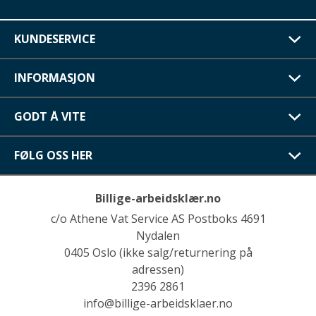
KUNDESERVICE
INFORMASJON
GODT Å VITE
FØLG OSS HER
Billige-arbeidsklær.no
c/o Athene Vat Service AS Postboks 4691
Nydalen
0405 Oslo (ikke salg/returnering på
adressen)
2396 2861
info@billige-arbeidsklaer.no