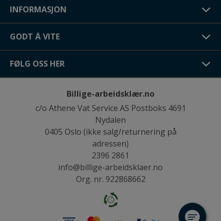
INFORMASJON
GODT Å VITE
FØLG OSS HER
Billige-arbeidsklær.no
c/o Athene Vat Service AS Postboks 4691
Nydalen
0405 Oslo (ikke salg/returnering på
adressen)
2396 2861
info@billige-arbeidsklaer.no
Org. nr. 922868662