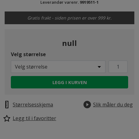
Leverandør varenr.
9919511-1
Gratis frakt - siden prisen er over 999 kr.
null
Velg størrelse
Velg størrelse
LEGG I KURVEN
Størrelsesskjema
Slik måler du deg
Legg til i favoritter