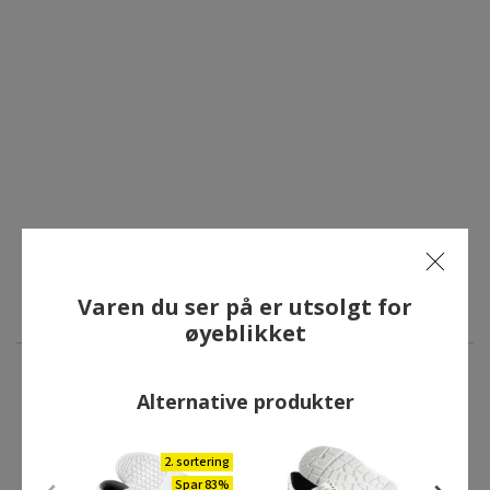
Varen du ser på er utsolgt for
øyeblikket
Alternative produkter
ANDRE HAR OGSÅ KJØPT
2. sortering
Spar 83%