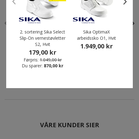
2. sortering
2. sortering
Spar 83%
Spar 53%
2. sortering Sika Select
Sika OptimaX
2.
Slip-On vernestøvletter
arbeidssko O1, Hvit
Opti
S2, Hvit
1.949,00 kr
179,00 kr
2. sortering Sika Select Slip-
2. sortering Sika Move
2
On vernestøvletter S2, Hvit
Bubble arbeidssko O1, Hvit
Førpris:
1.049,00 kr
Førp
179,00 kr
709,00 kr
Du sparer:
870,00 kr
Du s
Førpris:
1.049,00 kr
Førpris:
1.509,00 kr
Du sparer:
870,00 kr
Du sparer:
800,00 kr
VÅRE KUNDER SIER