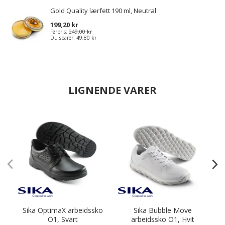
Gold Quality lærfett 190 ml, Neutral
199,20 kr
Førpris:
249,00 kr
Du sparer:
49,80 kr
LIGNENDE VARER
Sika OptimaX arbeidssko
Sika Bubble Move
M
O1, Svart
arbeidssko O1, Hvit