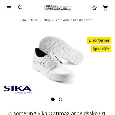
Hjem
Herre
Fottøy
Sko
Arbeidssko uten vern
2. sortering
Spar 43%
2. sortering Sika OptimaX arbeidssko O1,