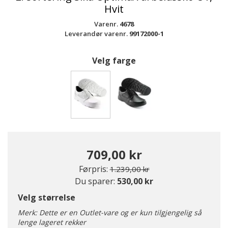
Hvit
Varenr.
4678
Leverandør varenr.
99172000-1
Velg farge
valgte
709,00 kr
Pris redusert fra
til
Førpris:
1.239,00 kr
Du sparer:
530,00 kr
Velg størrelse
Merk: Dette er en Outlet-vare og er kun tilgjengelig så
lenge lageret rekker