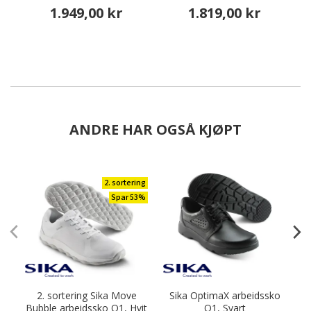
1.949,00 kr
1.819,00 kr
ANDRE HAR OGSÅ KJØPT
2. sortering
Spar 53%
2. sortering Sika Move
Sika OptimaX arbeidssko
2
Bubble arbeidssko O1, Hvit
O1, Svart