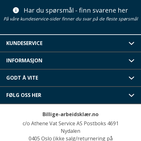
Har du spørsmål - finn svarene her
På våre kundeservice-sider finner du svar på de fleste spørsmål
KUNDESERVICE
INFORMASJON
GODT Å VITE
FØLG OSS HER
Billige-arbeidsklær.no
c/o Athene Vat Service AS Postboks 4691
Nydalen
0405 Oslo (ikke salg/returnering på