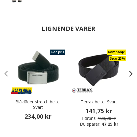
LIGNENDE VARER
God pris
Kampanje
Spar 25%
Blåkläder stretch belte,
Terrax belte, Svart
Svart
141,75 kr
234,00 kr
Førpris:
189,00 kr
Du sparer:
47,25 kr