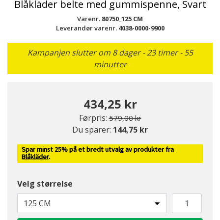
Blåkläder belte med gummispenne, Svart
Varenr.
80750_125 CM
Leverandør varenr.
4038-0000-9900
Kampanjen slutter om 8 dager - 23 timer - 55
minutter
434,25 kr
Pris redusert fra
til
Førpris:
579,00 kr
Du sparer:
144,75 kr
Spar minst 25% på et bredt utvalg av produkter fra
Blåkläder
.
Velg størrelse
125 CM