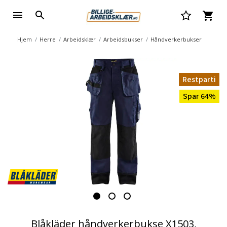
Hjem
Herre
Arbeidsklær
Arbeidsbukser
Håndverkerbukser
Restparti
Spar 64%
Blåkläder håndverkerbukse X1503,