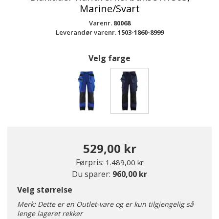
Marine/Svart
Varenr.
80068
Leverandør varenr.
1503-1860-8999
Velg farge
valgte
529,00 kr
Pris redusert fra
til
Førpris:
1.489,00 kr
Du sparer:
960,00 kr
Velg størrelse
Merk: Dette er en Outlet-vare og er kun tilgjengelig så
lenge lageret rekker