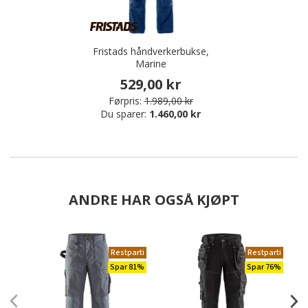
Fristads håndverkerbukse,
Marine
529,00 kr
Førpris:
1.989,00 kr
Du sparer:
1.460,00 kr
ANDRE HAR OGSÅ KJØPT
Restparti
Restparti
Spar 81%
Spar 76%