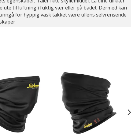
ets egenskaber, Tåler ikke skyllemiddel, La dine ullklær
 ute til luftning i fuktig vær eller på badet. Dermed kan
nngå for hyppig vask takket være ullens selvrensende
skaper