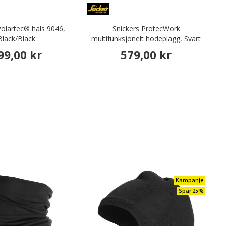
Polartec® hals 9046,
Snickers ProtecWork
B
Black/Black
multifunksjonelt hodeplagg, Svart
99,00 kr
579,00 kr
Kampanje
Spar 25%