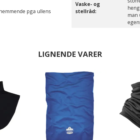
stoff
Vaske- og
henge
themmende pga ullens
stellråd:
man u
egen
LIGNENDE VARER