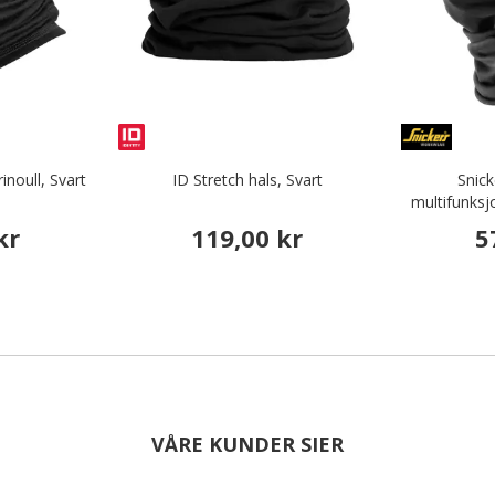
noull, Svart
ID Stretch hals, Svart
Snic
multifunksj
kr
119,00 kr
5
VÅRE KUNDER SIER