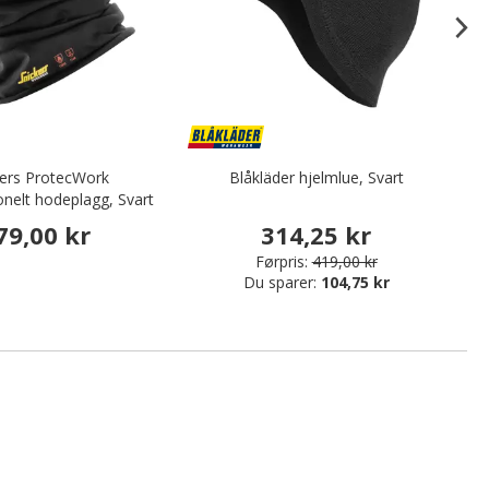
kers ProtecWork
Blåkläder hjelmlue, Svart
onelt hodeplagg, Svart
79,00 kr
314,25 kr
Førpris:
419,00 kr
Du sparer:
104,75 kr