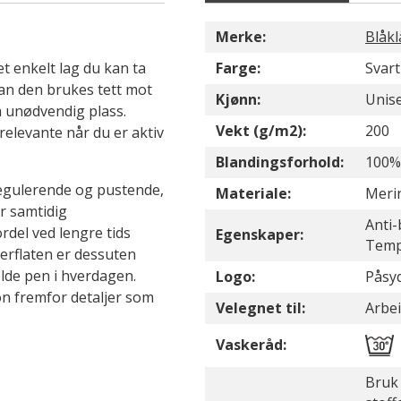
Merke:
Blåkl
et enkelt lag du kan ta
Farge:
Svart
an den brukes tett mot
Kjønn:
Unis
a unødvendig plass.
Vekt (g/m2):
200
elevante når du er aktiv
Blandingsforhold:
100% 
regulerende og pustende,
Materiale:
Meri
r samtidig
Anti-
del ved lengre tids
Egenskaper:
Temp
Overflaten er dessuten
olde pen i hverdagen.
Logo:
Påsyd
on fremfor detaljer som
Velegnet til:
Arbe
Vaskeråd:
Bruk 