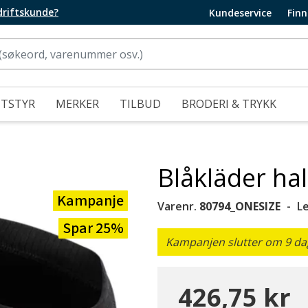
edriftskunde?
Kundeservice
Finn
UTSTYR
MERKER
TILBUD
BRODERI & TRYKK
Blåkläder ha
Kampanje
Varenr.
80794_ONESIZE
L
Spar 25%
Kampanjen slutter om 9 dag
426,75 kr