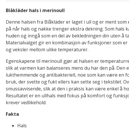
Blåkläder hals i merinoull
Denne halsen fra Blåkläder er laget i ull og er ment som 
på når hals og nakke trenger ekstra dekning. Som hals k
huden og inngå som en del av bekledningen din uten å t
Materialvalget gir en kombinasjon av funksjoner som er r
og veksler mellom ulike temperaturer.
Egenskapene til merinoull gjør at halsen er temperatur
slik at varmen kan balanseres mens du har den på. Den e
lukthemmende og antibakteriell, noe som kan være en for
bruk, der svette og fukt ellers kan sette seg i tekstilet. 
smussavvisende, slik at den i praksis kan være enkel å h
Resultatet er en ullhals med fokus på komfort og funksj
krever vedlikehold.
Fakta
Hals