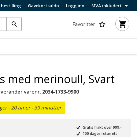
 bestilling
Gavekortsaldo
Logg inn
MVA inkludert
Favoritter
ls med merinoull, Svart
everandør varenr.
2034-1733-9900
er - 20 timer - 39 minutter
Gratis frakt over 999,-
100 dages returrett