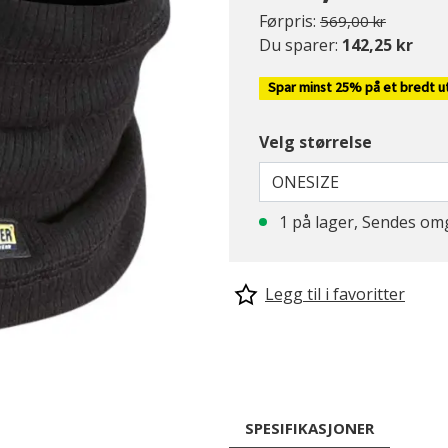
Pris redusert fra
til
Førpris:
569,00 kr
Du sparer:
142,25 kr
Spar minst 25% på et bredt u
Velg størrelse
ONESIZE
1 på lager, Sendes omg
Legg til i favoritter
SPESIFIKASJONER