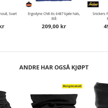
oull, Svart
Ergodyne Chill-Its 6487 kjøle hals,
Snickers 
Blå
kr
209,00 kr
4
ANDRE HAR OGSÅ KJØPT
Mengderabatt