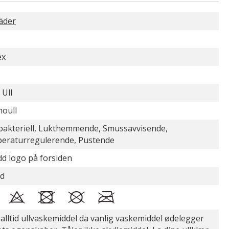
äder
ex
Ull
noull
bakteriell, Lukthemmende, Smussavvisende,
eraturregulerende, Pustende
d logo på forsiden
id
alltid ullvaskemiddel da vanlig vaskemiddel ødelegger