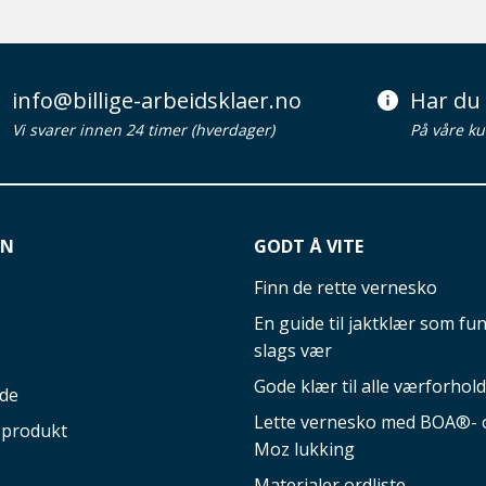
info@billige-arbeidsklaer.no
Har du 
Vi svarer innen 24 timer (hverdager)
På våre ku
ON
GODT Å VITE
Finn de rette vernesko
En guide til jaktklær som fun
slags vær
Gode klær til alle værforhold
ide
Lette vernesko med BOA®- o
 produkt
Moz lukking
Materialer ordliste