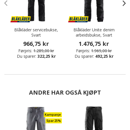
Blåkläder servicebukse,
Blåkläder Unite denim
Svart
arbeidsbukse, Svart
966,75 kr
1.476,75 kr
Førpris:
1.289,00 kr
Førpris:
1.969,00 kr
Du sparer:
322,25 kr
Du sparer:
492,25 kr
ANDRE HAR OGSÅ KJØPT
Kampanje
Spar 25%