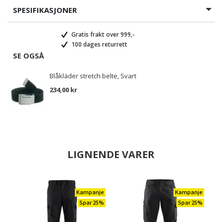
SPESIFIKASJONER
Gratis frakt over 999,-
100 dages returrett
SE OGSÅ
Blåkläder stretch belte, Svart
234,00 kr
LIGNENDE VARER
Kampanje
Kampanje
Spar 25%
Spar 25%