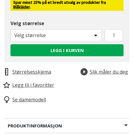
Spar minst 25% på et bredt utvalg av produkter fra
Blåkläder
.
Velg størrelse
Velg størrelse
LEGG I KURVEN
Størrelsesskjema
Slik måler du deg
Legg til i favoritter
Se damemodell
PRODUKTINFORMASJON