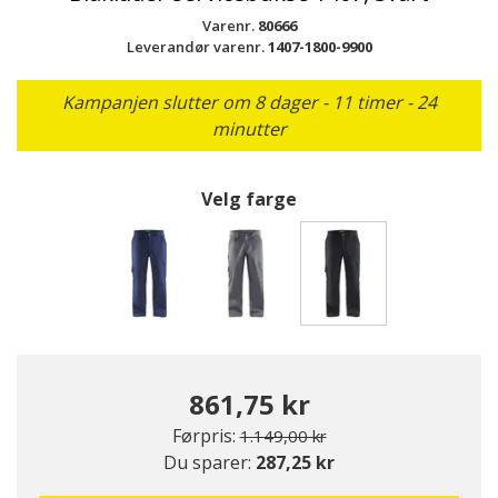
Varenr.
80666
Leverandør varenr.
1407-1800-9900
Kampanjen slutter om 8 dager - 11 timer - 24
minutter
Velg farge
valgte
861,75 kr
Pris redusert fra
til
Førpris:
1.149,00 kr
Du sparer:
287,25 kr