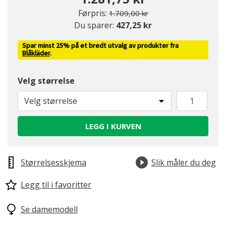
Pris redusert fra
til
Førpris:
1.709,00 kr
Du sparer:
427,25 kr
valgte
Spar minst 25% på et bredt utvalg av produkter fra
Blåkläder
.
Velg størrelse
Velg størrelse
LEGG I KURVEN
Størrelsesskjema
Slik måler du deg
Legg til i favoritter
Se damemodell