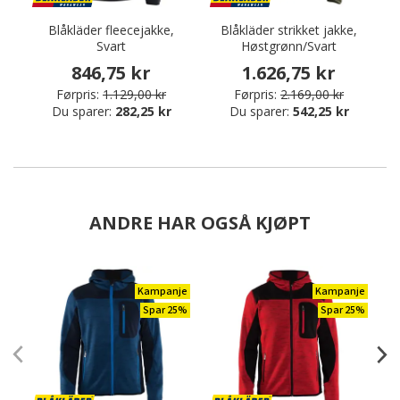
Blåkläder fleecejakke,
Blåkläder strikket jakke,
Svart
Høstgrønn/Svart
846,75 kr
1.626,75 kr
Førpris:
1.129,00 kr
Førpris:
2.169,00 kr
Du sparer:
282,25 kr
Du sparer:
542,25 kr
ANDRE HAR OGSÅ KJØPT
Kampanje
Kampanje
Spar 25%
Spar 25%