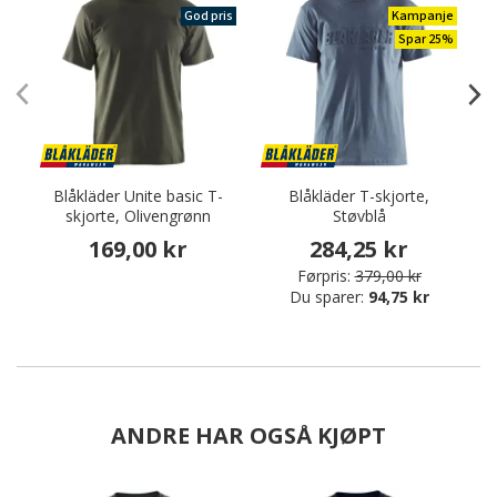
God pris
Kampanje
Spar 25%
Blåkläder Unite basic T-
Blåkläder T-skjorte,
skjorte, Olivengrønn
Støvblå
169,00 kr
284,25 kr
Førpris:
379,00 kr
Du sparer:
94,75 kr
ANDRE HAR OGSÅ KJØPT