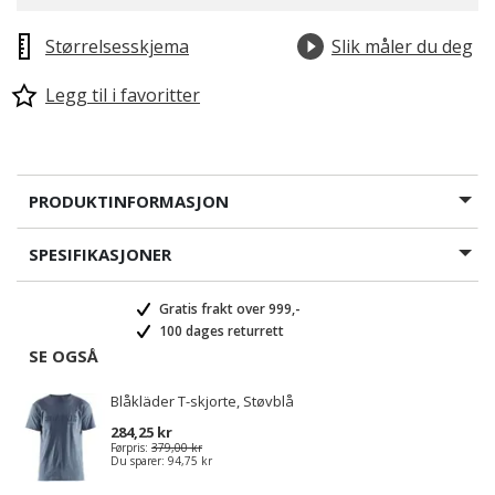
Størrelsesskjema
Slik måler du deg
Legg til i favoritter
PRODUKTINFORMASJON
SPESIFIKASJONER
Gratis frakt over 999,-
100 dages returrett
SE OGSÅ
Blåkläder T-skjorte, Støvblå
284,25 kr
Førpris:
379,00 kr
Du sparer:
94,75 kr