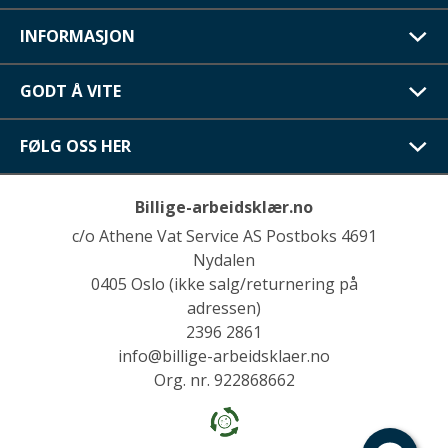
INFORMASJON
GODT Å VITE
FØLG OSS HER
Billige-arbeidsklær.no
c/o Athene Vat Service AS Postboks 4691
Nydalen
0405 Oslo (ikke salg/returnering på
adressen)
2396 2861
info@billige-arbeidsklaer.no
Org. nr. 922868662