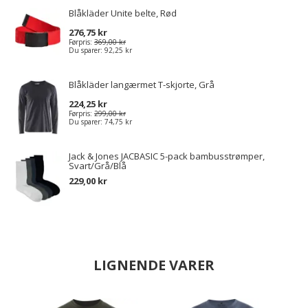
Blåkläder Unite belte, Rød
276,75 kr
Førpris:
369,00 kr
Du sparer:
92,25 kr
Blåkläder langærmet T-skjorte, Grå
224,25 kr
Førpris:
299,00 kr
Du sparer:
74,75 kr
Jack & Jones JACBASIC 5-pack bambusstrømper,
Svart/Grå/Blå
229,00 kr
LIGNENDE VARER