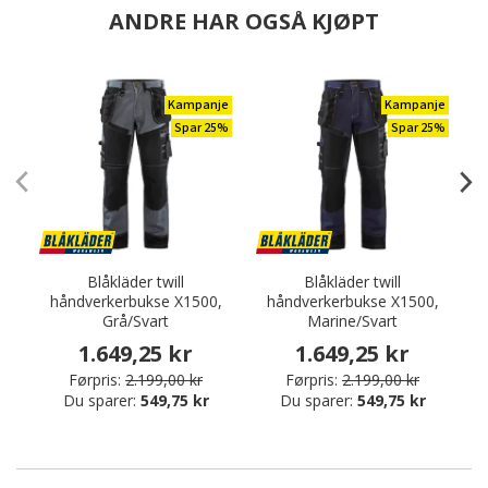
ANDRE HAR OGSÅ KJØPT
Kampanje
Kampanje
Spar 25%
Spar 25%
Blåkläder twill
Blåkläder twill
B
håndverkerbukse X1500,
håndverkerbukse X1500,
Grå/Svart
Marine/Svart
1.649,25 kr
1.649,25 kr
Førpris:
2.199,00 kr
Førpris:
2.199,00 kr
Du sparer:
549,75 kr
Du sparer:
549,75 kr