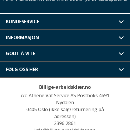
KUNDESERVICE
INFORMASJON
GODT Å VITE
FØLG OSS HER
Billige-arbeidsklær.no
c/o Athene Vat Service AS Postboks 4691
Nydalen
0405 Oslo (ikke salg/returnering på
adressen)
2396 2861