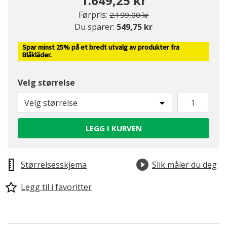
1.649,25 kr
Pris redusert fra
til
Førpris:
2.199,00 kr
Du sparer:
549,75 kr
Spar minst 25% på et bredt utvalg av produkter fra
Blåkläder
.
Velg størrelse
Velg størrelse
LEGG I KURVEN
Størrelsesskjema
Slik måler du deg
Legg til i favoritter