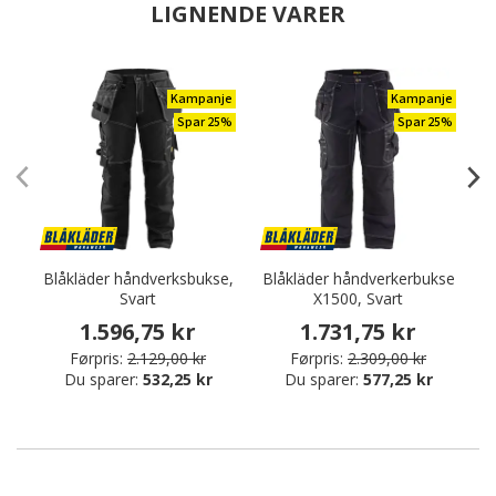
LIGNENDE VARER
Kampanje
Kampanje
Spar 25%
Spar 25%
Blåkläder håndverksbukse,
Blåkläder håndverkerbukse
B
Svart
X1500, Svart
1.596,75 kr
1.731,75 kr
Førpris:
2.129,00 kr
Førpris:
2.309,00 kr
Du sparer:
532,25 kr
Du sparer:
577,25 kr