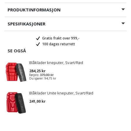
PRODUKTINFORMASJON
SPESIFIKASJONER
Gratis frakt over 999,-
100 dages returrett
SE OGSÅ
Blåkläder kneputer, Svart/Rød
284,25 kr
Førpris:
379,00 kr
Du sparer:
94,75 kr
Blåkläder Unite kneputer, Svart/Rød
241,00 kr