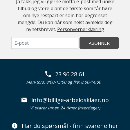
Ja takk, jeg vil gjerne motta e-post med unike
tilbud og være blant de første som får høre
om nye restpartier som har begrenset
mengde. Du kan når som helst avmelde deg
nyhetsbrevet.
Personvernerklæring
ABONNER
23 96 28 61
Man-tors: 8:00-15:00 og fre: 8.00-14.00
info@billige-arbeidsklaer.no
Vi svarer innen 24 timer (hverdager)
Har du spørsmål - finn svarene her