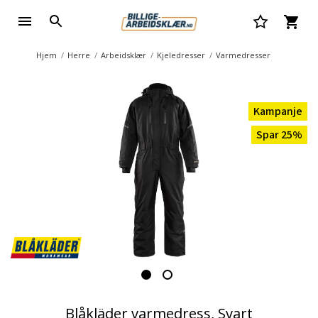
Hjem
Herre
Arbeidsklær
Kjeledresser
Varmedresser
Kampanje
Spar 25%
Blåkläder varmedress, Svart