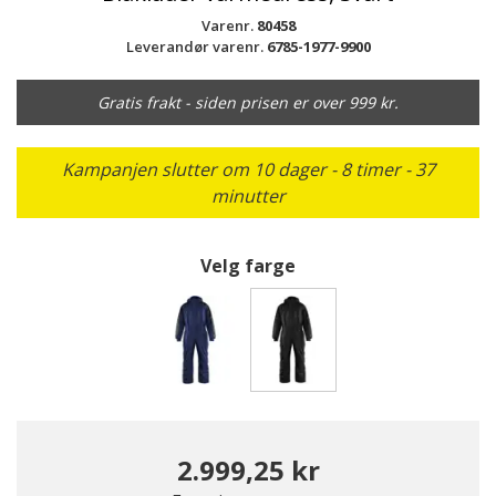
Varenr.
80458
Leverandør varenr.
6785-1977-9900
Gratis frakt - siden prisen er over 999 kr.
Kampanjen slutter om 10 dager - 8 timer - 37
minutter
Velg farge
valgte
2.999,25 kr