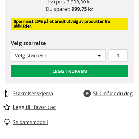
Pris redusert fra
til
Førpris:
3.999,00 kr
Du sparer:
999,75 kr
Spar minst 25% på et bredt utvalg av produkter fra
Blåkläder
.
Velg størrelse
Velg størrelse
LEGG I KURVEN
Størrelsesskjema
Slik måler du deg
Legg til i favoritter
Se damemodell