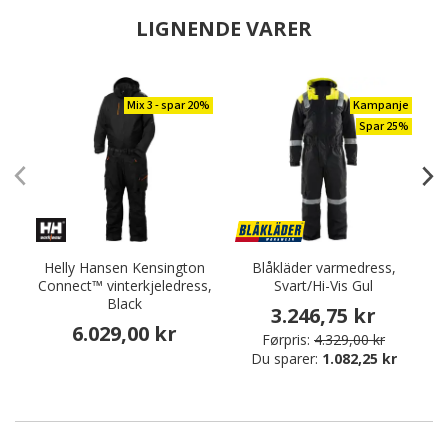
LIGNENDE VARER
Mix 3 - spar 20%
Kampanje
Spar 25%
Helly Hansen Kensington
Blåkläder varmedress,
Connect™ vinterkjeledress,
Svart/Hi-Vis Gul
v
Black
3.246,75 kr
6.029,00 kr
Førpris:
4.329,00 kr
Du sparer:
1.082,25 kr