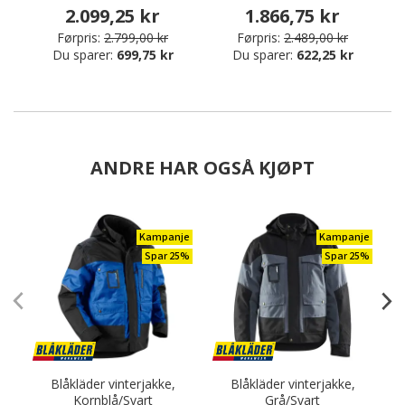
2.099,25 kr
1.866,75 kr
Førpris:
2.799,00 kr
Førpris:
2.489,00 kr
Du sparer:
699,75 kr
Du sparer:
622,25 kr
ANDRE HAR OGSÅ KJØPT
Kampanje
Kampanje
Spar 25%
Spar 25%
Blåkläder vinterjakke,
Blåkläder vinterjakke,
Kornblå/Svart
Grå/Svart