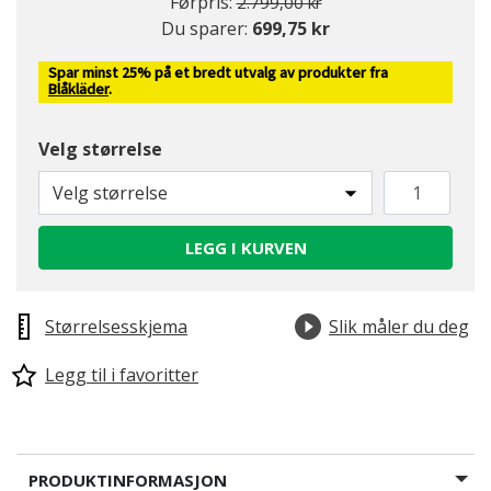
Pris redusert fra
til
Førpris:
2.799,00 kr
Du sparer:
699,75 kr
Spar minst 25% på et bredt utvalg av produkter fra
Blåkläder
.
Velg størrelse
Velg størrelse
LEGG I KURVEN
Størrelsesskjema
Slik måler du deg
Legg til i favoritter
PRODUKTINFORMASJON