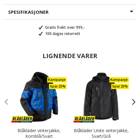
SPESIFIKASJONER
Gratis frakt over 999,-
100 dages returrett
LIGNENDE VARER
Kampanje
Kampanje
Spar 25%
Spar 25%
Blåkläder vinterjakke,
Blåkläder Unite vinterjakke,
Kornblå/Svart
Svart/Grå
a