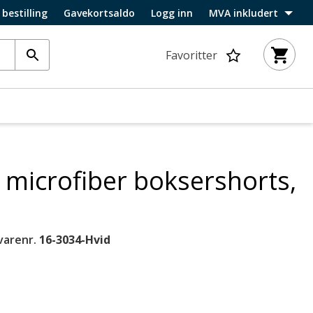
 bestilling
Gavekortsaldo
Logg inn
MVA inkludert
Favoritter
 microfiber boksershorts,
varenr.
16-3034-Hvid