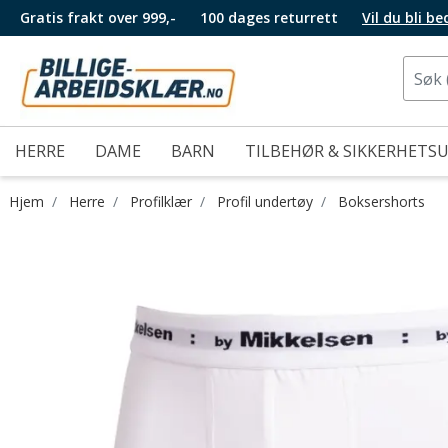
Gratis frakt over 999,-
100 dages returrett
Vil du bli b
HERRE
DAME
BARN
TILBEHØR & SIKKERHETS
Hjem
Herre
Profilklær
Profil undertøy
Boksershorts