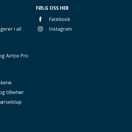
FØLG OSS HER
Facebook
gerer i all
Instagram
g Airtox Pro
nskene
og tilbehør
hørselstap