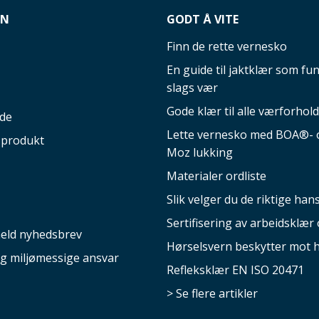
ON
GODT Å VITE
Finn de rette vernesko
En guide til jaktklær som fun
slags vær
Gode klær til alle værforhold
ide
Lette vernesko med BOA®- o
 produkt
Moz lukking
Materialer ordliste
Slik velger du de riktige ha
Sertifisering av arbeidsklær 
eld nyhedsbrev
Hørselsvern beskytter mot 
og miljømessige ansvar
Refleksklær EN ISO 20471
> Se flere artikler