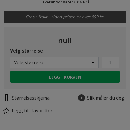
Leverandør varenr.
04-Grå
Gratis frakt - siden prisen er over 999 kr.
null
Velg størrelse
Velg størrelse
LEGG I KURVEN
Størrelsesskjema
Slik måler du deg
Legg til i favoritter