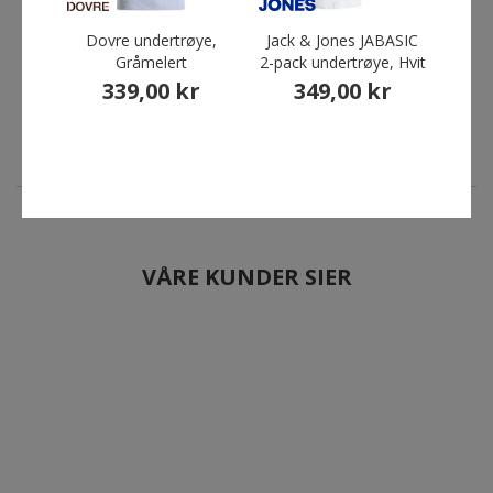
Jack & Jones JABASIC 2-
Klazig undertrøye med
pack undertrøye, Svart
bambus, Svart
Dovre undertrøye,
Jack & Jones JABASIC
Blå
Gråmelert
2-pack undertrøye, Hvit
349,00 kr
259,00 kr
Fra
339,00 kr
349,00 kr
Før
Du 
VÅRE KUNDER SIER