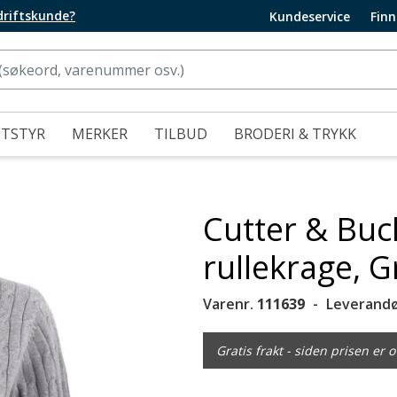
edriftskunde?
Kundeservice
Finn
UTSTYR
MERKER
TILBUD
BRODERI & TRYKK
Cutter & Buc
rullekrage, 
Varenr.
111639
Leverandø
Gratis frakt - siden prisen er o