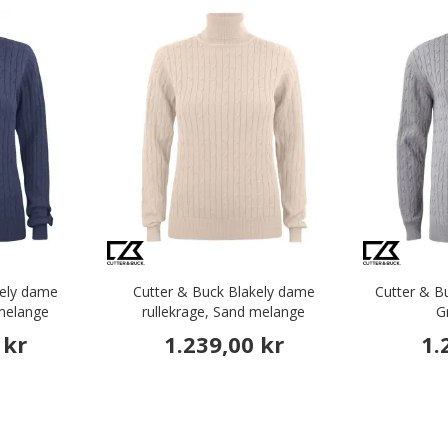
kely dame
Cutter & Buck Blakely dame
Cutter & Bu
 melange
rullekrage, Sand melange
G
 kr
1.239,00 kr
1.