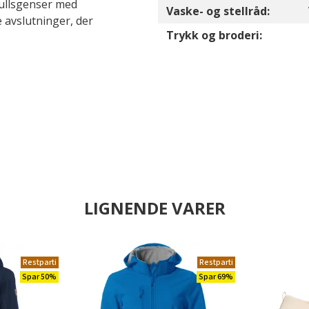
mullsgenser med
Vaske- og stellråd:
e avslutninger, der
Trykk og broderi:
LIGNENDE VARER
Restparti
Restparti
Spar 50%
Spar 69%