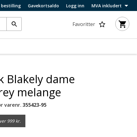
 bestilling
Gavekortsaldo
Logg inn
MVA inkludert
Favoritter
k Blakely dame
Grey melange
r varenr.
355423-95
ver 999 kr.