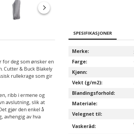
SPESIFIKASJONER
Merke:
r for deg som ønsker en
Farge:
. Cutter & Buck Blakely
Kjønn:
ssisk rullekrage som gir
Vekt (g/m2):
Blandingsforhold:
en, ribb i ermene og
 avslutning, slik at
Materiale:
Det gjør den enkel å
Velegnet til:
, avhengig av hva
Vaskeråd: