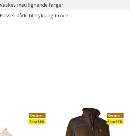
Vaskes med lignende farger
Passer både til trykk og broderi
Restparti
Restparti
Spar 55%
Spar 58%