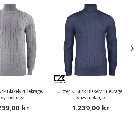
ck Blakely rullekrage,
Cutter & Buck Blakely rullekrage,
C
rey melange
Navy melange
239,00 kr
1.239,00 kr