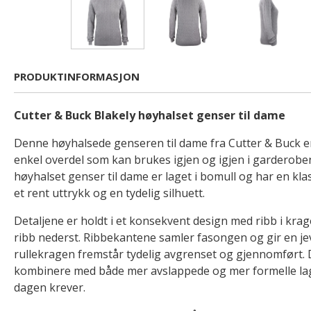
PRODUKTINFORMASJON
Cutter & Buck Blakely høyhalset genser til dame
Denne høyhalsede genseren til dame fra Cutter & Buck e
enkel overdel som kan brukes igjen og igjen i garderoben
høyhalset genser til dame er laget i bomull og har en kla
et rent uttrykk og en tydelig silhuett.
Detaljene er holdt i et konsekvent design med ribb i krag
ribb nederst. Ribbekantene samler fasongen og gir en jevn
rullekragen fremstår tydelig avgrenset og gjennomført. 
kombinere med både mer avslappede og mer formelle lag
dagen krever.