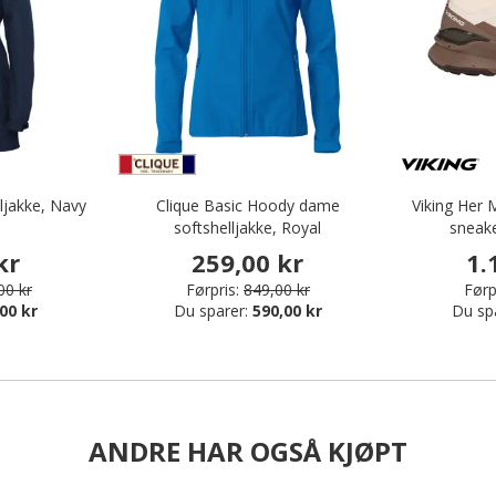
ljakke, Navy
Clique Basic Hoody dame
Viking He
softshelljakke, Royal
sneak
kr
259,00 kr
1.
00 kr
Førpris:
849,00 kr
Førp
00 kr
Du sparer:
590,00 kr
Du sp
ANDRE HAR OGSÅ KJØPT