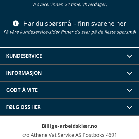
Vi svarer innen 24 timer (hverdager)
Har du spørsmål - finn svarene her
På våre kundeservice-sider finner du svar på de fleste spørsmål
KUNDESERVICE
INFORMASJON
GODT Å VITE
FØLG OSS HER
Billige-arbeidsklær.no
c/o Athene Vat Service AS Postboks 4691