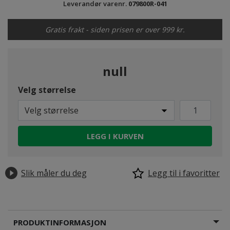
Leverandør varenr.
079800R-041
Gratis frakt - siden prisen er over 999 kr.
null
Velg størrelse
Velg størrelse
LEGG I KURVEN
Slik måler du deg
Legg til i favoritter
PRODUKTINFORMASJON