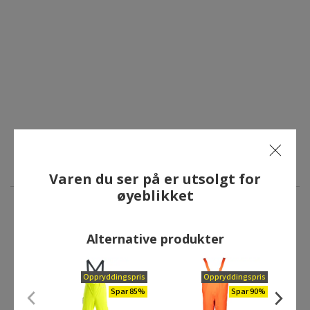
Varen du ser på er utsolgt for
øyeblikket
ANDRE HAR OGSÅ KJØPT
Alternative produkter
Oppryddingspris
Oppryddingspris
Oppryddingspris
Oppryddingspris
Spar 85%
Spar 90%
Spar 85%
Spar 82%