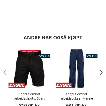
ANDRE HAR OGSÅ KJØPT
God pris
God pris
Engel Combat
Engel Combat
arbeidsshorts, Svart
arbeidsbukse, Marine
810,00 kr
631,00 kr