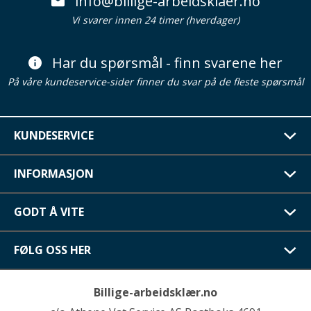
info@billige-arbeidsklaer.no
Vi svarer innen 24 timer (hverdager)
Har du spørsmål - finn svarene her
På våre kundeservice-sider finner du svar på de fleste spørsmål
KUNDESERVICE
INFORMASJON
GODT Å VITE
FØLG OSS HER
Billige-arbeidsklær.no