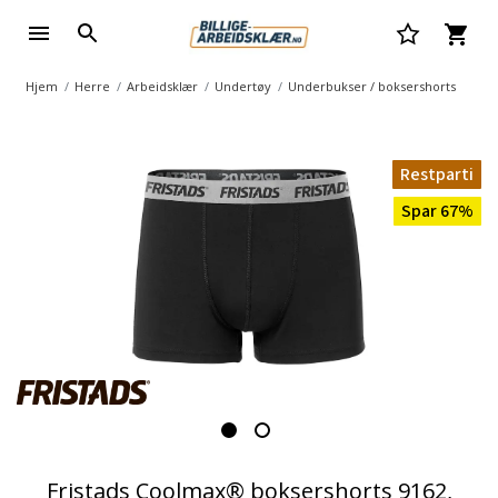
Hjem
Herre
Arbeidsklær
Undertøy
Underbukser / boksershorts
Restparti
Spar 67%
Fristads Coolmax® boksershorts 9162,