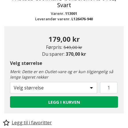
Svart
Varenr.
113001
Leverandør varenr.
L126476-940
179,00 kr
Pris redusert fra
til
Førpris:
549,00 kr
Du sparer:
370,00 kr
Velg størrelse
Merk: Dette er en Outlet-vare og er kun tilgjengelig så
lenge lageret rekker
Velg størrelse
LEGG I KURVEN
Legg til i favoritter