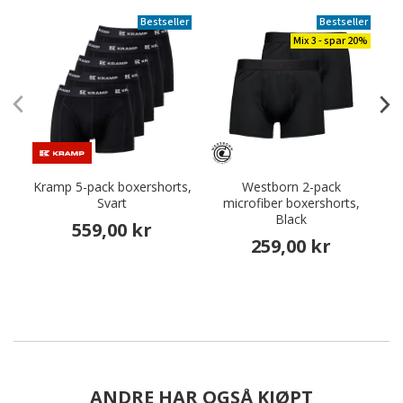
Bestseller
Bestseller
Mix 3 - spar 20%
Kramp 5-pack boxershorts,
Westborn 2-pack
Svart
microfiber boxershorts,
b
Black
559,00 kr
259,00 kr
ANDRE HAR OGSÅ KJØPT