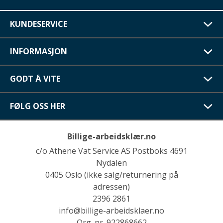
KUNDESERVICE
INFORMASJON
GODT Å VITE
FØLG OSS HER
Billige-arbeidsklær.no
c/o Athene Vat Service AS Postboks 4691
Nydalen
0405 Oslo (ikke salg/returnering på
adressen)
2396 2861
info@billige-arbeidsklaer.no
Org. nr. 922868662