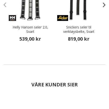
Helly Hansen seler 2.0,
Snickers seler til
O
Svart
verktøysbelte, Svart
539,00 kr
819,00 kr
VÅRE KUNDER SIER