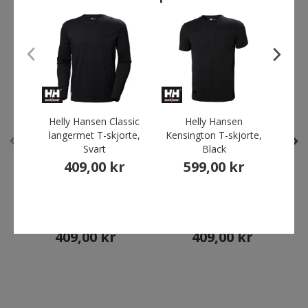
ANDRE HAR OGSÅ KJØPT
Helly Hansen Classic
Helly Hansen
Helly
langermet T-skjorte,
Kensington T-skjorte,
sk
Svart
Black
409,00 kr
599,00 kr
Helly Hansen Classic
Helly Hansen Classic
langermet T-skjorte, Svart
langermet T-skjorte, Navy
409,00 kr
409,00 kr