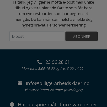
Ja takk, jeg vil gjerne motta e-post med unike
tilbud og være blant de første som får høre
om nye restpartier som har begrenset
mengde. Du kan når som helst avmelde deg
nyhetsbrevet.
Personvernerklæring
ABONNER
23 96 28 61
Man-tors: 8:00-15:00 og fre: 8.00-14.00
info@billige-arbeidsklaer.no
Vi svarer innen 24 timer (hverdager)
Har du spørsmål - finn svarene her