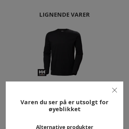
LIGNENDE VARER
Helly Hansen Classic
langermet T-skjorte, Svart
409,00 kr
Varen du ser på er utsolgt for
øyeblikket
Alternative produkter