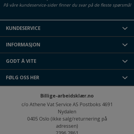
På våre kundeservice-sider finner du svar på de fleste spørsmål
KUNDESERVICE
INFORMASJON
GODT Å VITE
FØLG OSS HER
Billige-arbeidsklær.no
c/o Athene Vat Service AS Postboks 4691
Nydalen
0405 Oslo (ikke salg/returnering på
adressen)
2396 2861