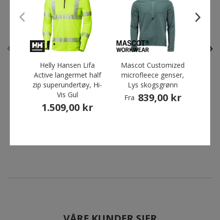
Helly Hansen Lifa
Mascot Customized
L.Bra
Active langermet half
microfleece genser,
602
zip superundertøy, Hi-
Lys skogsgrønn
Helly Hansen Lifa Active
Helly Hansen Lifa
Vis Gul
839,00 kr
1
Fra
langermet half zip
langermet half zip
1.509,00 kr
superundertøy, Hi-Vis Gul
undertrøye, Svart
1.509,00 kr
969,00 kr
VÅRE KUNDER SIER