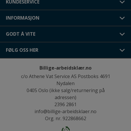
KUNDESERVICE
INFORMASJON
GODT Å VITE
FØLG OSS HER
Billige-arbeidsklær.no
c/o Athene Vat Service AS Postboks 4691
Nydalen
0405 Oslo (ikke salg/returnering på
adressen)
2396 2861
info@billige-arbeidsklaer.no
Org. nr. 922868662