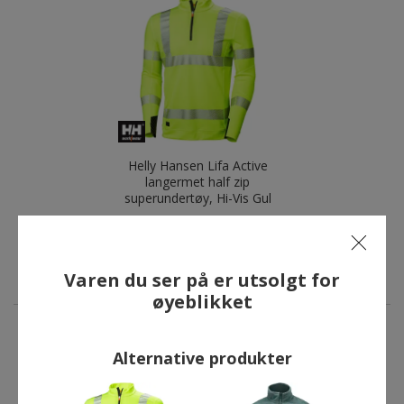
Helly Hansen Lifa Active
langermet half zip
superundertøy, Hi-Vis Gul
1.509,00 kr
Varen du ser på er utsolgt for
øyeblikket
Alternative produkter
ANDRE HAR OGSÅ KJØPT