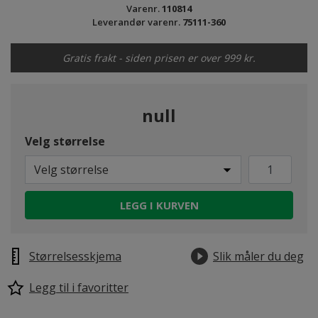
Varenr.
110814
Leverandør varenr.
75111-360
Gratis frakt - siden prisen er over 999 kr.
null
Velg størrelse
Velg størrelse
LEGG I KURVEN
Størrelsesskjema
Slik måler du deg
Legg til i favoritter