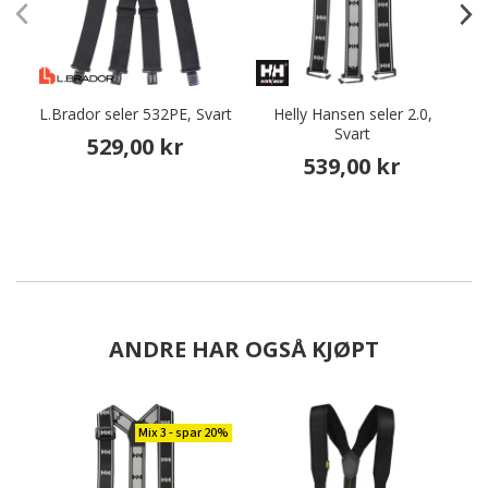
L.Brador seler 532PE, Svart
Helly Hansen seler 2.0,
Ca
Svart
529,00 kr
539,00 kr
ANDRE HAR OGSÅ KJØPT
Mix 3 - spar 20%