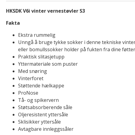
HKSDK V6i vinter vernestøvler S3
Fakta
Ekstra rummelig
Unngå å bruge tykke sokker i denne tekniske vinter
eller bomullssokker holder på fukten fra dine føtte
Praktisk slitasjetupp
Yttermateriale som puster
Med snøring
Vinterforet
Støttende hælkappe
ProNose
Tå- og spikervern
Støtsabsorberende såle
Oljeresistent yttersåle
Sklisikker yttersåle
Avtagbare innleggssåler