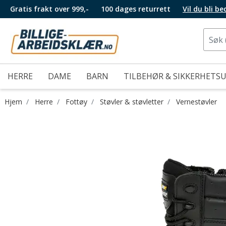
Gratis frakt over 999,-
100 dages returrett
Vil du bli b
HERRE
DAME
BARN
TILBEHØR & SIKKERHETS
Hjem
Herre
Fottøy
Støvler & støvletter
Vernestøvler