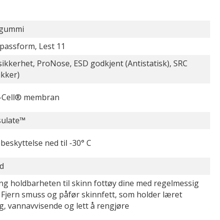
lgummi
passform, Lest 11
ikkerhet, ProNose, ESD godkjent (Antistatisk), SRC
ikker)
-Cell® membran
sulate™
beskyttelse ned til -30° C
d
ng holdbarheten til skinn fottøy dine med regelmessig
. Fjern smuss og påfør skinnfett, som holder læret
g, vannavvisende og lett å rengjøre