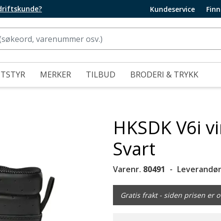
edriftskunde?
Kundeservice
Finn
UTSTYR
MERKER
TILBUD
BRODERI & TRYKK
HKSDK V6i vi
Svart
Varenr.
80491
Leverandør
Gratis frakt - siden prisen er o