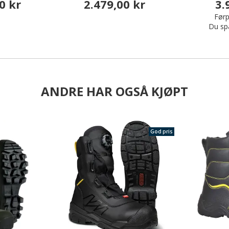
0 kr
2.479,00 kr
3.
Førp
Du sp
ANDRE HAR OGSÅ KJØPT
God pris