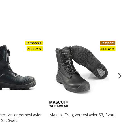
Kampanje
Restparti
Spar 25%
Spar 84%
orm vinter vernestøvler
Mascot Craig vernestøvler S3, Svart
S3, Svart