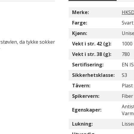
Merke:
HKSD
Farge:
Svart
Kjønn:
Unis
støvlen, da tykke sokker
Vekt i str. 42 (g):
1000
r
Vekt i str. 38 (g):
780
Sertifisering:
EN IS
Sikkerhetsklasse:
S3
Tåvern:
Plast
Spikervern:
Fiber
Antis
Egenskaper:
Varm
Lukning:
Lisse