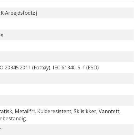
K Arbejdsfodtøj
ex
O 20345:2011 (Fottøy), IEC 61340-5-1 (ESD)
tatisk, Metallfri, Kulderesistent, Sklisikker, Vanntett,
ebestandig
r