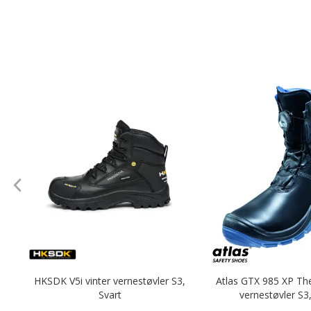
HKSDK V5i vinter vernestøvler S3,
Atlas GTX 985 XP Th
Svart
vernestøvler S3,