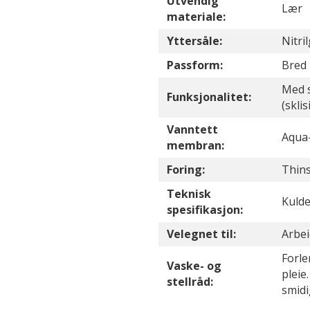
Utvendig
Lær
materiale:
Yttersåle:
Nitri
Passform:
Bred 
Med s
Funksjonalitet:
(sklis
Vanntett
Aqua
membran:
Foring:
Thin
Teknisk
Kulde
spesifikasjon:
Velegnet til:
Arbei
Forle
Vaske- og
pleie
stellråd:
smidi