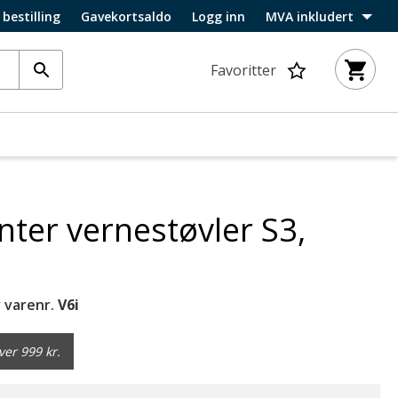
 bestilling
Gavekortsaldo
Logg inn
MVA inkludert
Favoritter
nter vernestøvler S3,
 varenr.
V6i
ver 999 kr.