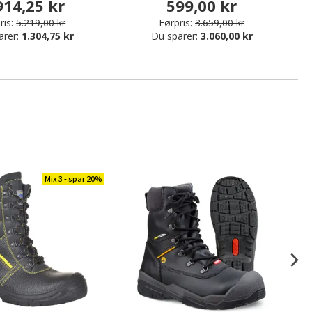
914,25 kr
599,00 kr
ris:
5.219,00 kr
Førpris:
3.659,00 kr
arer:
1.304,75 kr
Du sparer:
3.060,00 kr
Mix 3 - spar 20%