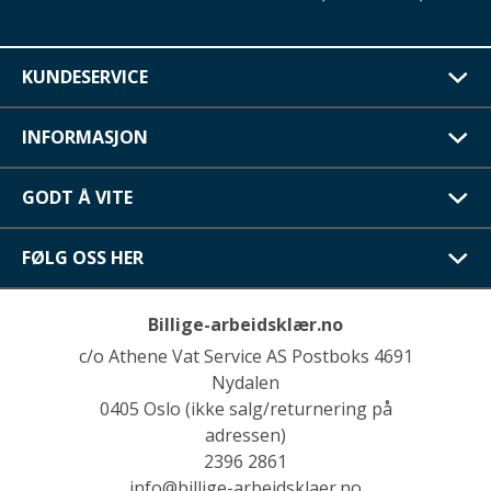
KUNDESERVICE
INFORMASJON
GODT Å VITE
FØLG OSS HER
Billige-arbeidsklær.no
c/o Athene Vat Service AS Postboks 4691
Nydalen
0405 Oslo (ikke salg/returnering på
adressen)
2396 2861
info@billige-arbeidsklaer.no