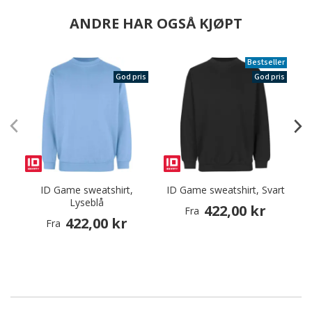
ANDRE HAR OGSÅ KJØPT
Bestseller
God pris
God pris
ID Game sweatshirt,
ID Game sweatshirt, Svart
I
Lyseblå
422,00 kr
Fra
422,00 kr
Fra