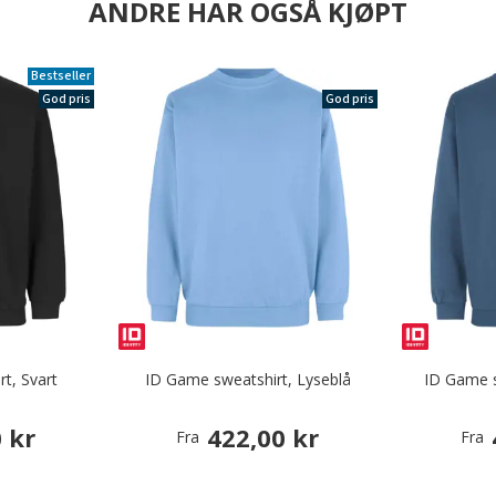
ANDRE HAR OGSÅ KJØPT
Bestseller
God pris
God pris
t, Svart
ID Game sweatshirt, Lyseblå
ID Game s
 kr
422,00 kr
Fra
Fra