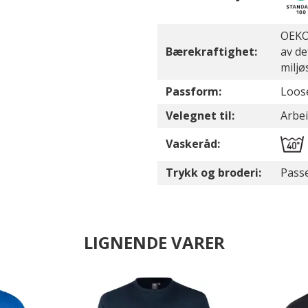
OEKO-
Bærekraftighet:
av de
miljø
Passform:
Loose
Velegnet til:
Arbei
Vaskeråd:
Trykk og broderi:
Passe
LIGNENDE VARER