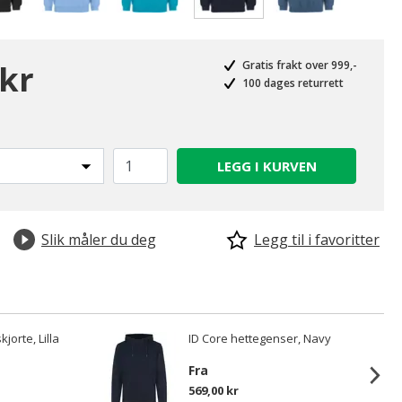
valgte
 kr
Gratis frakt over 999,-
100 dages returrett
LEGG I KURVEN
Slik måler du deg
Legg til i favoritter
kjorte, Lilla
ID Core hettegenser, Navy
Fra
569,00 kr