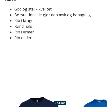
God og sterk kvalitet
Børstet innside gjør den myk og behagelig
Rib i krage
Rund hals
Rib i ermer
Rib nederst
God pris