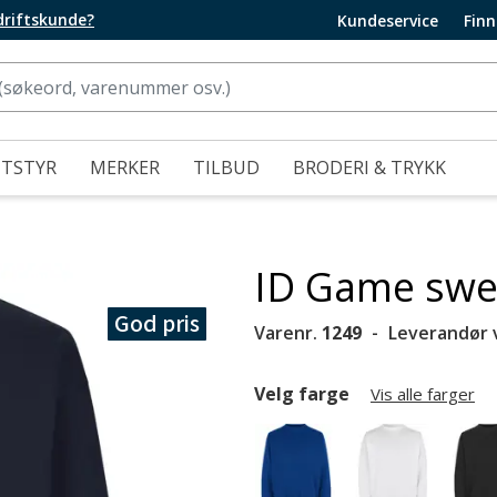
edriftskunde?
Kundeservice
Finn
UTSTYR
MERKER
TILBUD
BRODERI & TRYKK
ID Game swea
God pris
Varenr.
1249
Leverandør 
Velg farge
Vis alle farger