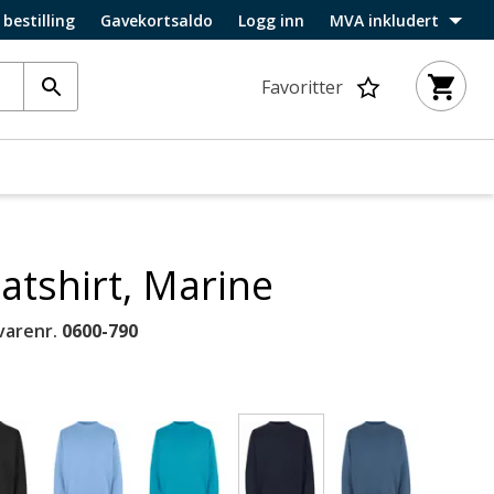
 bestilling
Gavekortsaldo
Logg inn
MVA inkludert
Favoritter
tshirt, Marine
varenr.
0600-790