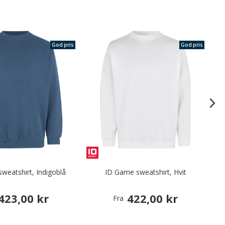
God pris
God pris
weatshirt, Indigoblå
ID Game sweatshirt, Hvit
423,00 kr
422,00 kr
Fra