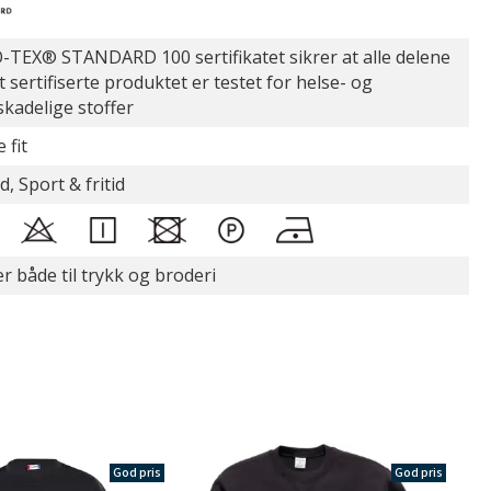
TEX® STANDARD 100 sertifikatet sikrer at alle delene
t sertifiserte produktet er testet for helse- og
skadelige stoffer
 fit
d, Sport & fritid
r både til trykk og broderi
God pris
God pris