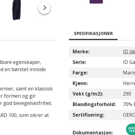
SPESIFIKASJONER
Merke:
ID Id
ldbare egenskaper,
Serie:
ID G
ed en børstet innside
Farge:
Mari
Kjønn:
Herr
 ermer, samt en klassisk
Vekt (g/m2):
290
er formen og gir
yr god bevegelsesfrihet.
Blandingsforhold:
70% 
Sertifisering:
OEKO
RD 100, som sikrer at
Dokumentasjon: