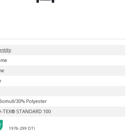
entity
ame
ne
e
Bomull/30% Polyester
-TEX® STANDARD 100
1976-299 DTI