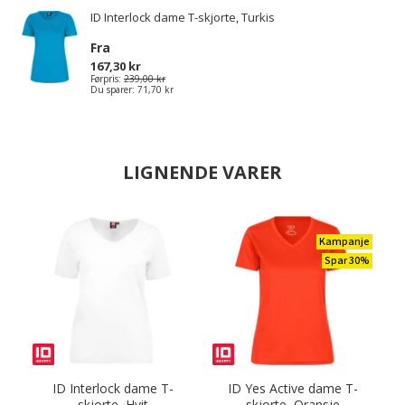
ID Interlock dame T-skjorte, Turkis
Fra
167,30 kr
Førpris:
239,00 kr
Du sparer:
71,70 kr
LIGNENDE VARER
Kampanje
Spar 30%
ID Interlock dame T-
ID Yes Active dame T-
skjorte, Hvit
skjorte, Oransje