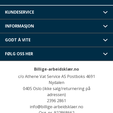
KUNDESERVICE
INFORMASJON
GODT Å VITE
FØLG OSS HER
Billige-arbeidsklær.no
c/o Athene Vat Service AS Postboks 4691
Nydalen
0405 Oslo (ikke salg/returnering på
adressen)
2396 2861
info@billige-arbeidsklaer.no
Org. nr. 922868662