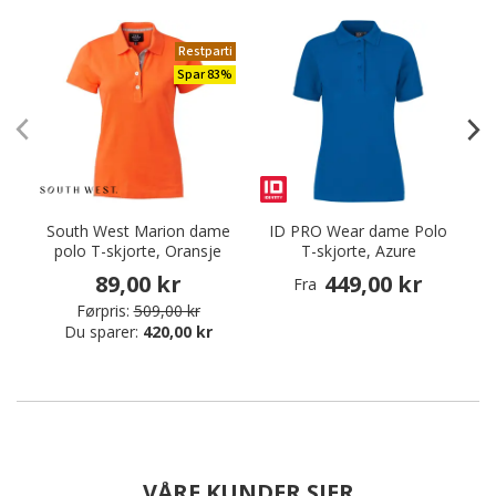
Restparti
Spar 83%
South West Marion dame
ID PRO Wear dame Polo
polo T-skjorte, Oransje
T-skjorte, Azure
89,00 kr
449,00 kr
Fra
Førpris:
509,00 kr
Du sparer:
420,00 kr
VÅRE KUNDER SIER