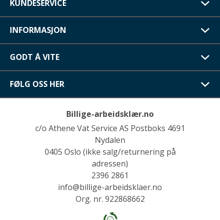
KUNDESERVICE
INFORMASJON
GODT Å VITE
FØLG OSS HER
Billige-arbeidsklær.no
c/o Athene Vat Service AS Postboks 4691
Nydalen
0405 Oslo (ikke salg/returnering på
adressen)
2396 2861
info@billige-arbeidsklaer.no
Org. nr. 922868662