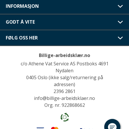
INFORMASJON
GODT Å VITE
FØLG OSS HER
Billige-arbeidsklær.no
c/o Athene Vat Service AS Postboks 4691
Nydalen
0405 Oslo (ikke salg/returnering på
adressen)
2396 2861
info@billige-arbeidsklaer.no
Org. nr. 922868662