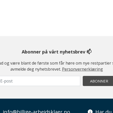
Abonner på vårt nyhetsbrev 📫
ilbud og være blant de første som får høre om nye restparti
avmelde deg nyhetsbrevet.
Personvernerklæring
ABONNER
info@billige-arbeidsklaer.no
Har du 