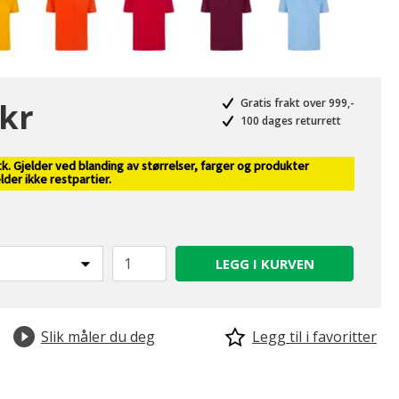
 kr
Gratis frakt over 999,-
100 dages returrett
k. Gjelder ved blanding av størrelser, farger og produkter
valgte
elder ikke restpartier.
LEGG I KURVEN
Slik måler du deg
Legg til i favoritter