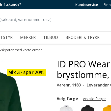
edriftskunde?
Kundeservice
Finn
UTSTYR
MERKER
TILBUD
BRODERI & TRYKK
-skjorter med korte ermer
ID PRO Wear 
Mix 3 - spar 20%
brystlomme,
Varenr.
1183
Leverandør 
Velg farge
Vis alle farger