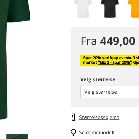
Fra
449,00
Spar 20% ved kjøp av min. 3 st
merket
"Mix 3 - spar 20%"
. Gj
Velg størrelse
Velg størrelse
Størrelsesskjema
Se damemodell