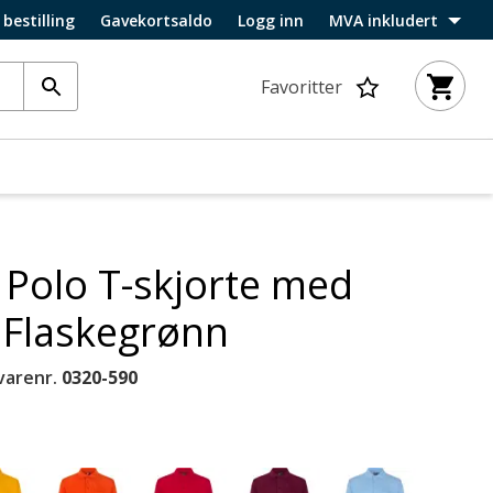
 bestilling
Gavekortsaldo
Logg inn
MVA inkludert
Favoritter
Polo T-skjorte med
 Flaskegrønn
varenr.
0320-590