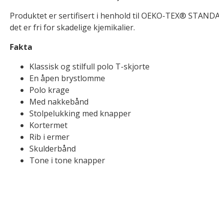
Produktet er sertifisert i henhold til OEKO-TEX® STANDA
det er fri for skadelige kjemikalier.
Fakta
Klassisk og stilfull polo T-skjorte
En åpen brystlomme
Polo krage
Med nakkebånd
Stolpelukking med knapper
Kortermet
Rib i ermer
Skulderbånd
Tone i tone knapper