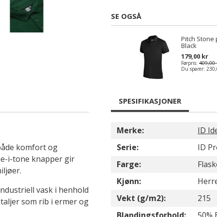
SE OGSÅ
Pitch Stone 
Black
179,00 kr
Førpris:
409,00 
Du sparer:
230,
SPESIFIKASJONER
Merke:
ID Id
 både komfort og
Serie:
ID P
e-i-tone knapper gir
Farge:
Flas
iljøer.
Kjønn:
Herr
industriell vask i henhold
Vekt (g/m2):
215
aljer som rib i ermer og
Blandingsforhold:
50% 