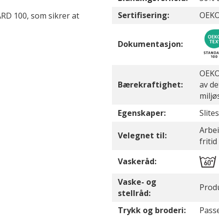
Sertifisering:
OEKO
RD 100, som sikrer at
Dokumentasjon:
OEKO-
Bærekraftighet:
av de
miljø
Egenskaper:
Slite
Arbei
Velegnet til:
fritid
Vaskeråd:
Vaske- og
Prod
stellråd:
Trykk og broderi:
Passe