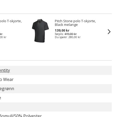
polo T-skjorte,
Pitch Stone polo T-skjorte,
Black melange
139,00 kr
kr
Førpris:
419,00 kr
00 kr
Du sparer:
280,00 kr
entity
ro Wear
kegrønn
e
Bomull/50% Polyester