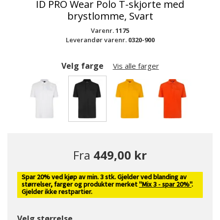
ID PRO Wear Polo T-skjorte med
brystlomme, Svart
Varenr.
1175
Leverandør varenr.
0320-900
Velg farge
Vis alle farger
valgte
Fra
449,00 kr
Spar 20% ved kjøp av min. 3 stk. Gjelder ved blanding av
størrelser, farger og produkter merket
"Mix 3 - spar 20%"
.
Gjelder ikke restpartier.
Velg størrelse