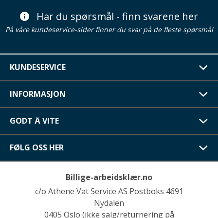
Har du spørsmål - finn svarene her
På våre kundeservice-sider finner du svar på de fleste spørsmål
KUNDESERVICE
INFORMASJON
GODT Å VITE
FØLG OSS HER
Billige-arbeidsklær.no
c/o Athene Vat Service AS Postboks 4691
Nydalen
0405 Oslo (ikke salg/returnering på