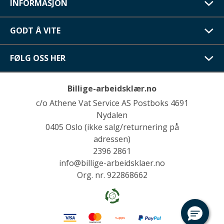
INFORMASJON
GODT Å VITE
FØLG OSS HER
Billige-arbeidsklær.no
c/o Athene Vat Service AS Postboks 4691
Nydalen
0405 Oslo (ikke salg/returnering på
adressen)
2396 2861
info@billige-arbeidsklaer.no
Org. nr. 922868662