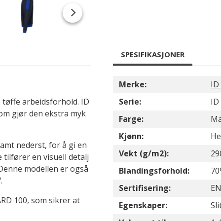
SPESIFIKASJONER
Merke:
ID
 tøffe arbeidsforhold. ID
Serie:
ID
som gjør den ekstra myk
Farge:
Ma
Kjønn:
He
amt nederst, for å gi en
Vekt (g/m2):
29
lfører en visuell detalj
 Denne modellen er også
Blandingsforhold:
70
.
Sertifisering:
EN
RD 100, som sikrer at
Egenskaper:
Sl