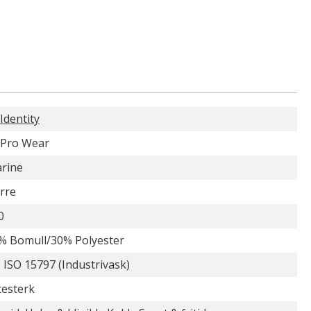
 Identity
 Pro Wear
rine
rre
0
% Bomull/30% Polyester
 ISO 15797 (Industrivask)
itesterk