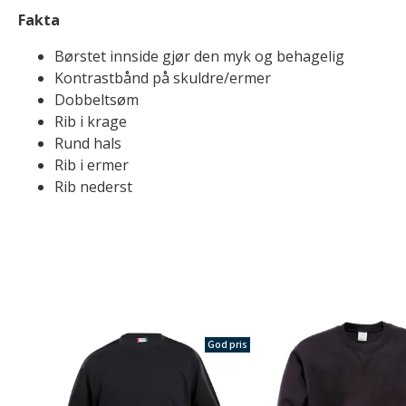
Fakta
Børstet innside gjør den myk og behagelig
Kontrastbånd på skuldre/ermer
Dobbeltsøm
Rib i krage
Rund hals
Rib i ermer
Rib nederst
God pris