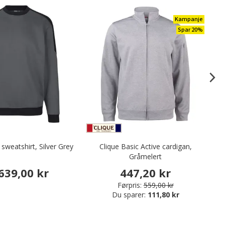
Kampanje
Spar 20%
sweatshirt, Silver Grey
Clique Basic Active cardigan,
Gråmelert
639,00 kr
447,20 kr
Førpris:
559,00 kr
Du sparer:
111,80 kr