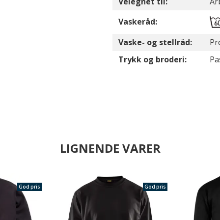
Velegnet til:
Ar
Vaskeråd:
Vaske- og stellråd:
Pr
Trykk og broderi:
Pa
LIGNENDE VARER
God pris
God pris