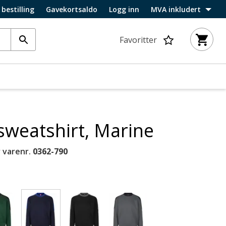
 bestilling
Gavekortsaldo
Logg inn
MVA inkludert
Favoritter
sweatshirt, Marine
 varenr.
0362-790