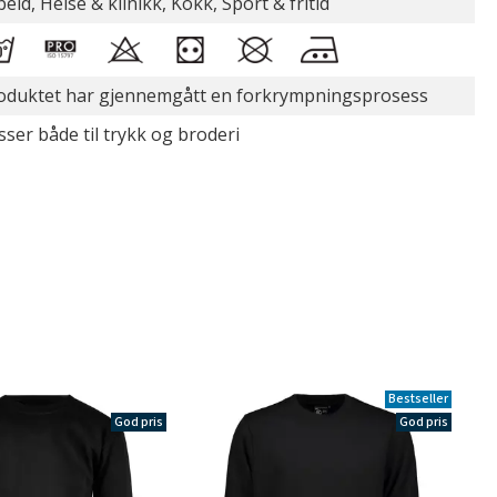
beid, Helse & klinikk, Kokk, Sport & fritid
oduktet har gjennemgått en forkrympningsprosess
sser både til trykk og broderi
Bestseller
God pris
God pris