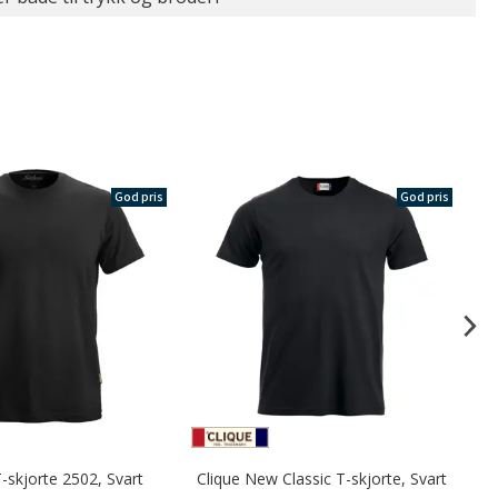
God pris
God pris
T-skjorte 2502, Svart
Clique New Classic T-skjorte, Svart