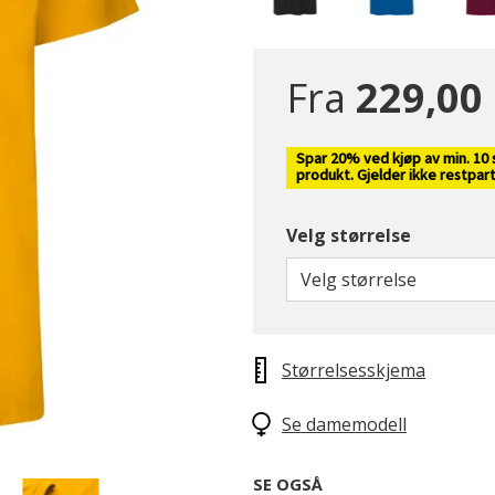
Fra
229,00
Spar 20% ved kjøp av min. 10 
produkt. Gjelder ikke restpart
Velg størrelse
valgte
Velg størrelse
Størrelsesskjema
Se damemodell
SE OGSÅ