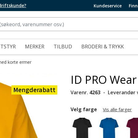
edriftskunde?
Kundeservice
Finn
UTSTYR
MERKER
TILBUD
BRODERI & TRYKK
med korte ermer
ID PRO Wear 
Mengderabatt
Varenr.
4263
Leverandør 
Velg farge
Vis alle farger