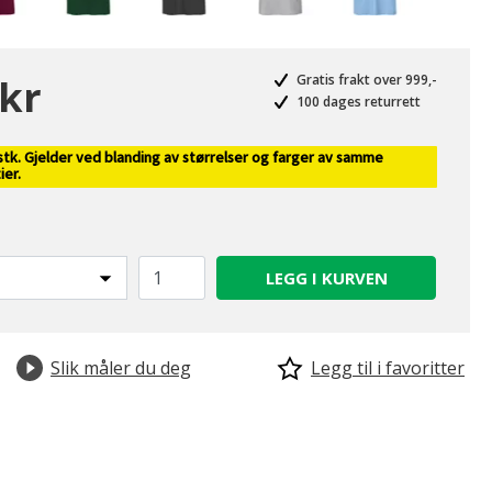
 kr
Gratis frakt over 999,-
100 dages returrett
stk. Gjelder ved blanding av størrelser og farger av samme
ier.
LEGG I KURVEN
Slik måler du deg
Legg til i favoritter