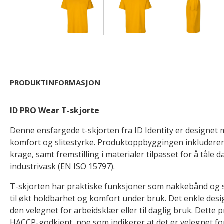
PRODUKTINFORMASJON
ID PRO Wear T-skjorte
Denne ensfargede t-skjorten fra ID Identity er designet 
komfort og slitestyrke. Produktoppbyggingen inkluderer 
krage, samt fremstilling i materialer tilpasset for å tåle 
industrivask (EN ISO 15797).
T-skjorten har praktiske funksjoner som nakkebånd og 
til økt holdbarhet og komfort under bruk. Det enkle desig
den velegnet for arbeidsklær eller til daglig bruk. Dette 
HACCP-godkjent, noe som indikerer at det er velegnet for