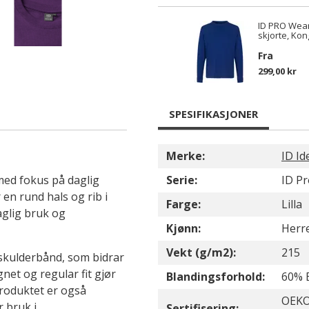
ID PRO Wear
skjorte, Ko
Fra
299,00 kr
SPESIFIKASJONER
Merke:
ID Id
med fokus på daglig
Serie:
ID P
en rund hals og rib i
Farge:
Lilla
daglig bruk og
Kjønn:
Herr
Vekt (g/m2):
215
skulderbånd, som bidrar
net og regular fit gjør
Blandingsforhold:
60% 
produktet er også
OEKO
 bruk i
Sertifisering: