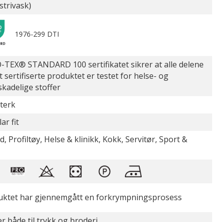
strivask)
1976-299 DTI
TEX® STANDARD 100 sertifikatet sikrer at alle delene
t sertifiserte produktet er testet for helse- og
skadelige stoffer
sterk
ar fit
d, Profiltøy, Helse & klinikk, Kokk, Servitør, Sport &
uktet har gjennemgått en forkrympningsprosess
r både til trykk og broderi