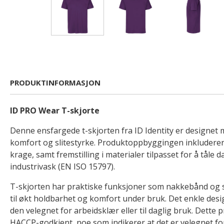
PRODUKTINFORMASJON
ID PRO Wear T-skjorte
Denne ensfargede t-skjorten fra ID Identity er designet 
komfort og slitestyrke. Produktoppbyggingen inkluderer 
krage, samt fremstilling i materialer tilpasset for å tåle 
industrivask (EN ISO 15797).
T-skjorten har praktiske funksjoner som nakkebånd og 
til økt holdbarhet og komfort under bruk. Det enkle desig
den velegnet for arbeidsklær eller til daglig bruk. Dette 
HACCP-godkjent, noe som indikerer at det er velegnet for