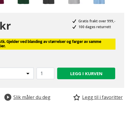
 kr
Gratis frakt over 999,-
100 dages returrett
stk. Gjelder ved blanding av størrelser og farger av samme
valgte
ier.
LEGG I KURVEN
Slik måler du deg
Legg til i favoritter