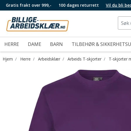
Gratis frakt over 999,-
100 dages returrett
Vil du bli b
HERRE
DAME
BARN
TILBEHØR & SIKKERHETS
Hjem
Herre
Arbeidsklær
Arbeids T-skjorter
T-skjorter 