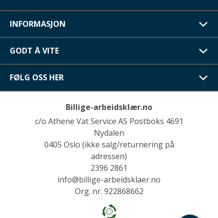
INFORMASJON
GODT Å VITE
FØLG OSS HER
Billige-arbeidsklær.no
c/o Athene Vat Service AS Postboks 4691
Nydalen
0405 Oslo (ikke salg/returnering på
adressen)
2396 2861
info@billige-arbeidsklaer.no
Org. nr. 922868662