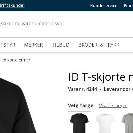
edriftskunde?
Kundeservice
Finn
UTSTYR
MERKER
TILBUD
BRODERI & TRYKK
med korte ermer
ID T-skjorte 
Varenr.
4244
Leverandør 
Velg farge
Vis alle farger