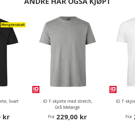
ANDRE HAR OGSÅ KJØPT
Mengderabatt
rte, Svart
ID T-skjorte med stretch,
ID T-skjo
Grå Melange
 kr
229,00 kr
Fra
Fra