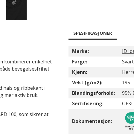
SPESIFIKASJONER
Merke:
ID Id
som kombinerer enkelhet
Farge:
Svart
 både bevegelsesfrihet
Kjønn:
Herr
Vekt (g/m2):
195
 hals og ribbekant i
Blandingsforhold:
95% 
g mer aktiv bruk.
Sertifisering:
OEKO
RD 100, som sikrer at
Dokumentasjon: