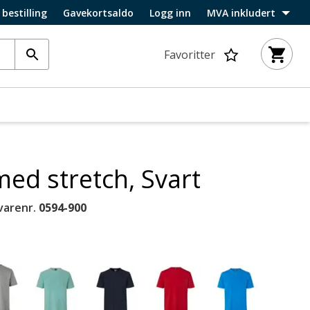
 bestilling
Gavekortsaldo
Logg inn
MVA inkludert
Favoritter
med stretch, Svart
varenr.
0594-900