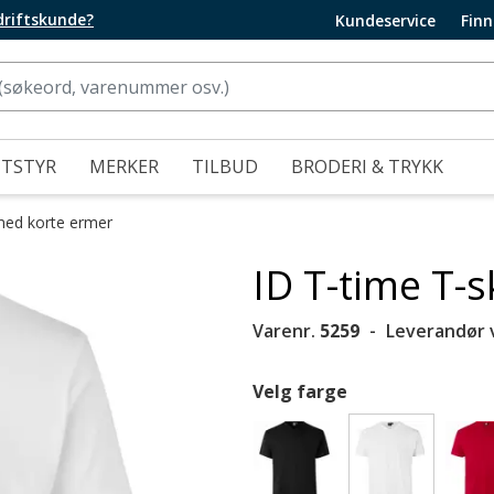
edriftskunde?
Kundeservice
Finn
UTSTYR
MERKER
TILBUD
BRODERI & TRYKK
med korte ermer
ID T-time T-s
Varenr.
5259
Leverandør 
Velg farge