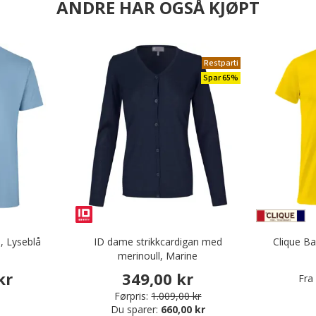
ANDRE HAR OGSÅ KJØPT
Restparti
Spar 65%
, Lyseblå
ID dame strikkcardigan med
Clique Ba
merinoull, Marine
kr
349,00 kr
Fra
Førpris:
1.009,00 kr
Du sparer:
660,00 kr