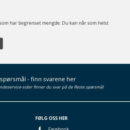
er som har begrenset mengde. Du kan når som helst
spørsmål - finn svarene her
ndeservice-sider finner du svar på de fleste spørsmål
FØLG OSS HER
Facebook