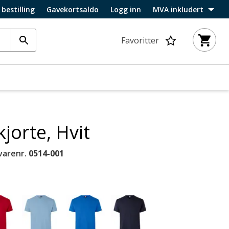
 bestilling
Gavekortsaldo
Logg inn
MVA inkludert
Favoritter
kjorte, Hvit
varenr.
0514-001