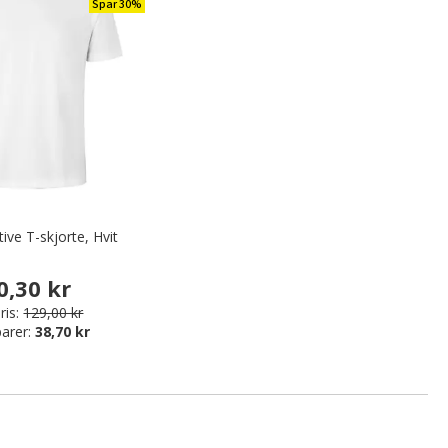
Spar 30%
ive T-skjorte, Hvit
0,30 kr
ris:
129,00 kr
arer:
38,70 kr