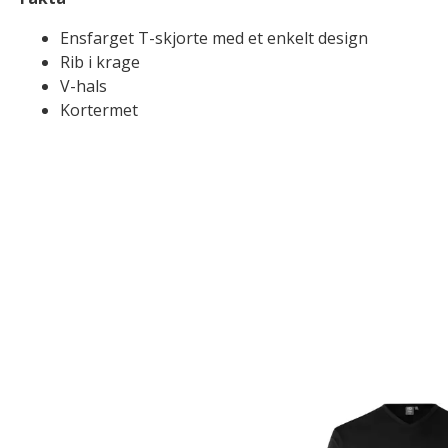
Ensfarget T-skjorte med et enkelt design
Rib i krage
V-hals
Kortermet