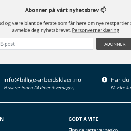
Abonner på vårt nyhetsbrev 📫
ilbud og være blant de første som får høre om nye restparti
avmelde deg nyhetsbrevet.
Personvernerklæring
ABONNER
info@billige-arbeidsklaer.no
Har du 
Vi svarer innen 24 timer (hverdager)
På våre ku
ON
GODT Å VITE
Finn de rette vernesko