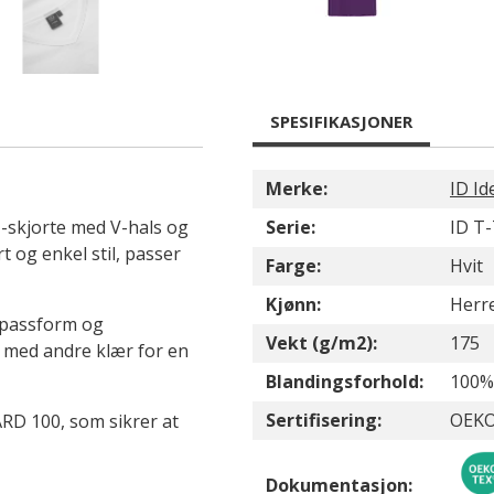
SPESIFIKASJONER
Merke:
ID Id
T-skjorte med V-hals og
Serie:
ID T
t og enkel stil, passer
Farge:
Hvit
Kjønn:
Herr
d passform og
Vekt (g/m2):
175
e med andre klær for en
Blandingsforhold:
100%
Sertifisering:
OEKO
RD 100, som sikrer at
Dokumentasjon: