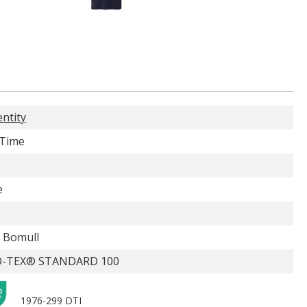
entity
-Time
e
 Bomull
-TEX® STANDARD 100
1976-299 DTI