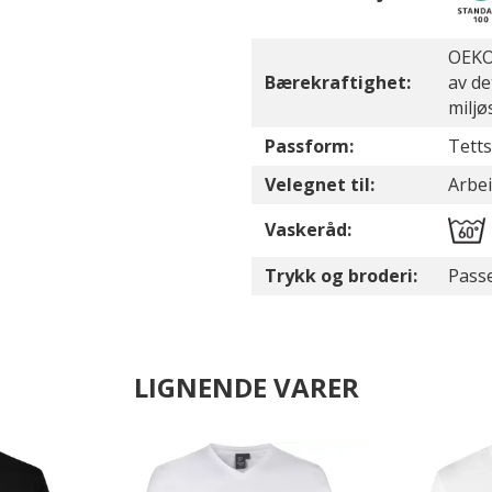
OEKO-
Bærekraftighet:
av de
miljø
Passform:
Tetts
Velegnet til:
Arbei
Vaskeråd:
Trykk og broderi:
Passe
LIGNENDE VARER