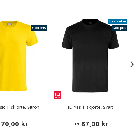
Bestseller
God pris
God pris
sic T-skjorte, Sitron
ID Yes T-skjorte, Svart
70,00 kr
87,00 kr
Fra