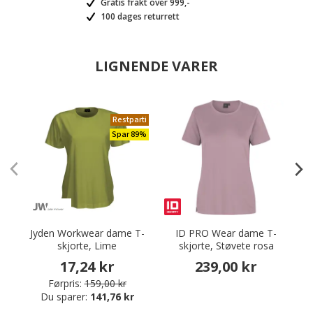
Gratis frakt over 999,-
100 dages returrett
LIGNENDE VARER
Restparti
Spar 89%
Jyden Workwear dame T-
ID PRO Wear dame T-
K
skjorte, Lime
skjorte, Støvete rosa
17,24 kr
239,00 kr
Førpris:
159,00 kr
Du sparer:
141,76 kr