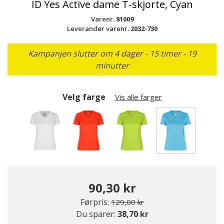
ID Yes Active dame T-skjorte, Cyan
Varenr.
81009
Leverandør varenr.
2032-730
Kampanjen slutter om 4 dager - 15 timer - 19
minutter
Velg farge
Vis alle farger
valgte
90,30 kr
Pris redusert fra
til
Førpris:
129,00 kr
Du sparer:
38,70 kr