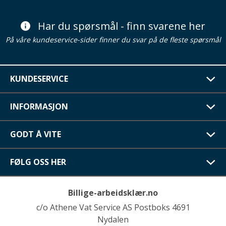
Har du spørsmål - finn svarene her
På våre kundeservice-sider finner du svar på de fleste spørsmål
KUNDESERVICE
INFORMASJON
GODT Å VITE
FØLG OSS HER
Billige-arbeidsklær.no
c/o Athene Vat Service AS Postboks 4691
Nydalen