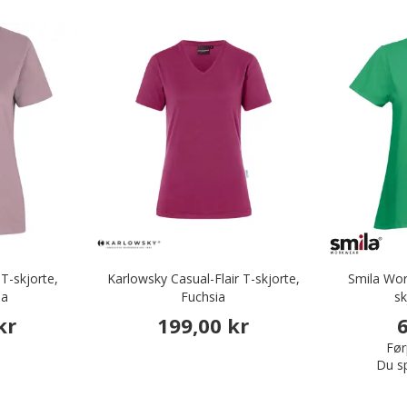
-skjorte,
Karlowsky Casual-Flair T-skjorte,
Smila Wor
sa
Fuchsia
sk
kr
199,00 kr
6
Før
Du s