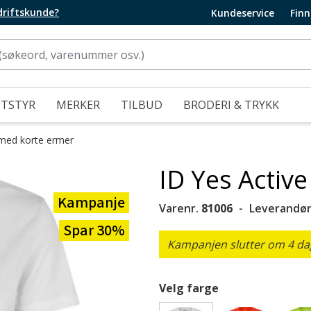
edriftskunde?
Kundeservice
Finn
UTSTYR
MERKER
TILBUD
BRODERI & TRYKK
 med korte ermer
ID Yes Active
Kampanje
Varenr.
81006
Leverandør
Spar 30%
Kampanjen slutter om 4 dage
Velg farge