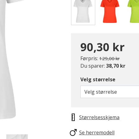
valgte
90,30 kr
Pris redusert fra
til
Førpris:
129,00 kr
Du sparer:
38,70 kr
Velg størrelse
Velg størrelse
Størrelsesskjema
Se herremodell