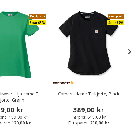
Restparti
Restparti
Spar 63%
Spar 37%
kwear Hilja dame T-
Carhartt dame T-skjorte, Black
ID
jorte, Grønn
9,00 kr
389,00 kr
pris:
189,00 kr
Førpris:
619,00 kr
parer:
120,00 kr
Du sparer:
230,00 kr