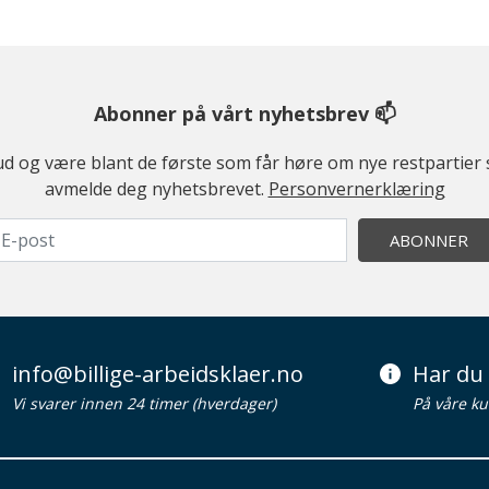
Abonner på vårt nyhetsbrev 📫
ilbud og være blant de første som får høre om nye restparti
avmelde deg nyhetsbrevet.
Personvernerklæring
ABONNER
info@billige-arbeidsklaer.no
Har du 
Vi svarer innen 24 timer (hverdager)
På våre ku