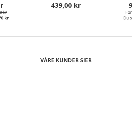
kr
439,00 kr
9
0 kr
Før
70 kr
Du s
VÅRE KUNDER SIER