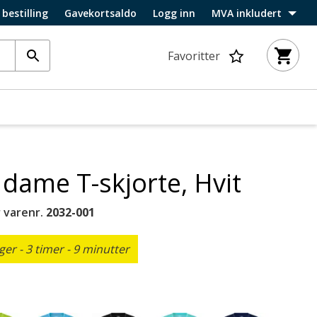
 bestilling
Gavekortsaldo
Logg inn
MVA inkludert
Favoritter
 dame T-skjorte, Hvit
 varenr.
2032-001
r - 3 timer - 9 minutter