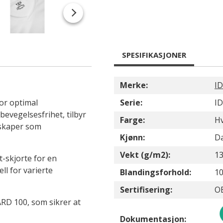
SPESIFIKASJONER
Merke:
ID
for optimal
Serie:
ID
bevegelsesfrihet, tilbyr
Farge:
Hv
nskaper som
Kjønn:
D
Vekt (g/m2):
1
t-skjorte for en
l for varierte
Blandingsforhold:
10
Sertifisering:
O
RD 100, som sikrer at
Dokumentasjon: