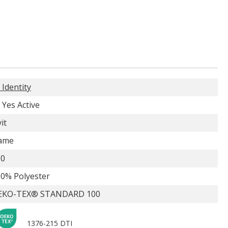
 Identity
 Yes Active
it
ame
30
0% Polyester
EKO-TEX® STANDARD 100
1376-215 DTI