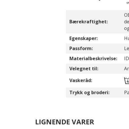
OE
Bærekraftighet:
de
og
Egenskaper:
Hu
Passform:
Le
Materialbeskrivelse:
I
Velegnet til:
Ar
Vaskeråd:
Trykk og broderi:
Pa
LIGNENDE VARER