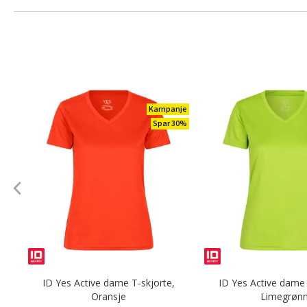
Kampanje
Spar 30%
ID Yes Active dame T-skjorte,
ID Yes Active dame 
Oransje
Limegrøn