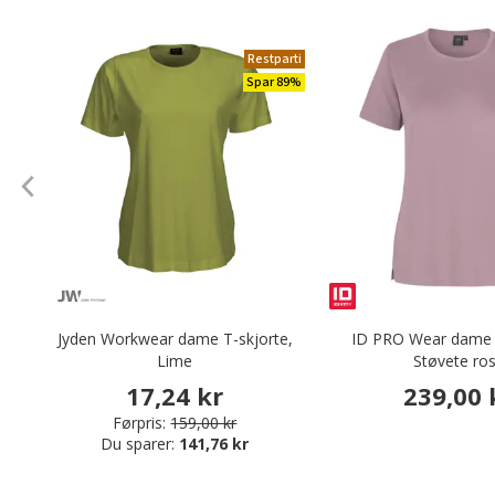
Restparti
Spar 89%
Jyden Workwear dame T-skjorte,
ID PRO Wear dame T
Lime
Støvete ro
17,24 kr
239,00 
Førpris:
159,00 kr
Du sparer:
141,76 kr