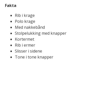
Fakta
Rib i krage
Polo krage
Med nakkebånd
Stolpelukking med knapper
Kortermet
Rib i ermer
Slisser i sidene
Tone i tone knapper