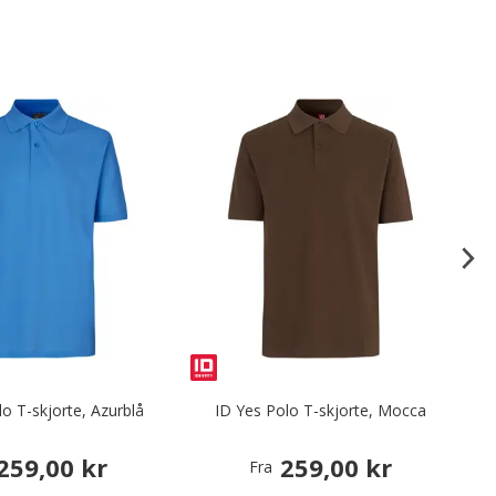
lo T-skjorte, Azurblå
ID Yes Polo T-skjorte, Mocca
I
259,00 kr
259,00 kr
Fra