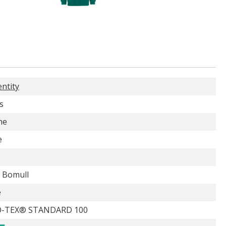
entity
s
ne
e
 Bomull
e
-TEX® STANDARD 100