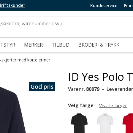
edriftskunde?
Kundeservice
Finn
UTSTYR
MERKER
TILBUD
BRODERI & TRYKK
-skjorter med korte ermer
ID Yes Polo T
God pris
Varenr.
80079
Leverandør
Velg farge
Vis alle farger