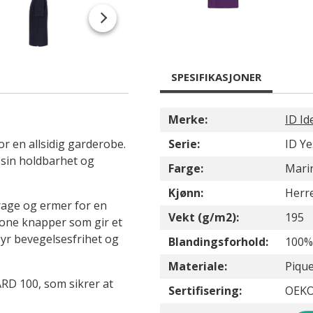
SPESIFIKASJONER
Merke:
ID Id
or en allsidig garderobe.
Serie:
ID Ye
 sin holdbarhet og
Farge:
Mari
Kjønn:
Herr
krage og ermer for en
Vekt (g/m2):
195
tone knapper som gir et
lbyr bevegelsesfrihet og
Blandingsforhold:
100%
Materiale:
Piqu
RD 100, som sikrer at
Sertifisering:
OEKO