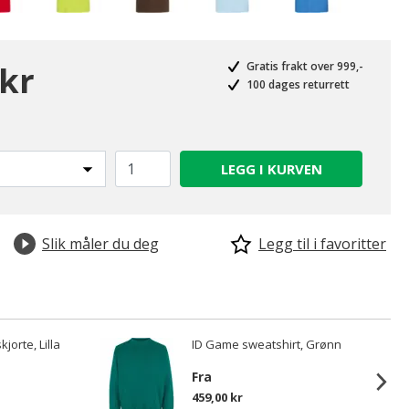
 kr
Gratis frakt over 999,-
100 dages returrett
LEGG I KURVEN
Slik måler du deg
Legg til i favoritter
kjorte, Lilla
ID Game sweatshirt, Grønn
Fra
459,00 kr