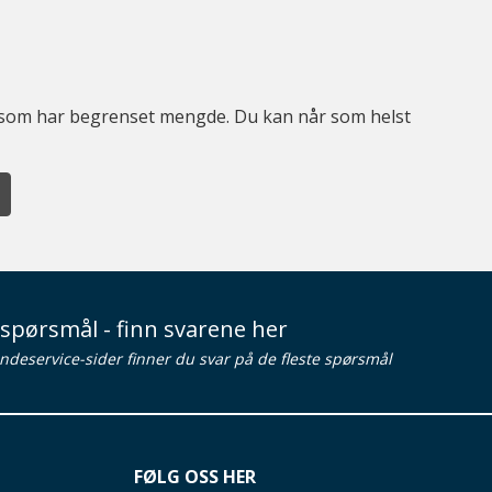
er som har begrenset mengde. Du kan når som helst
spørsmål - finn svarene her
ndeservice-sider finner du svar på de fleste spørsmål
FØLG OSS HER