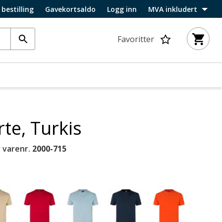
 bestilling
Gavekortsaldo
Logg inn
MVA inkludert
Favoritter
rte, Turkis
 varenr.
2000-715