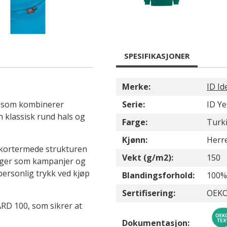
SPESIFIKASJONER
Merke:
ID Id
te som kombinerer
Serie:
ID Ye
n klassisk rund hals og
Farge:
Turk
Kjønn:
Herr
 kortermede strukturen
Vekt (g/m2):
150
ninger som kampanjer og
personlig trykk ved kjøp
Blandingsforhold:
100%
Sertifisering:
OEKO
RD 100, som sikrer at
Dokumentasjon: