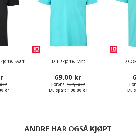
kjorte, Svart
ID T-skjorte, Mint
ID COR
kr
69,00 kr
6
0 kr
Førpris:
159,00 kr
Før
00 kr
Du sparer:
90,00 kr
Du s
ANDRE HAR OGSÅ KJØPT