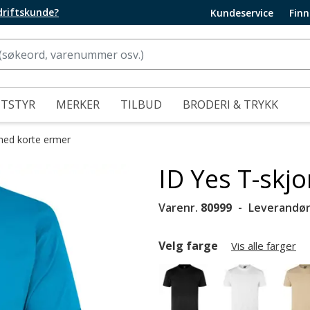
edriftskunde?
Kundeservice
Finn
UTSTYR
MERKER
TILBUD
BRODERI & TRYKK
med korte ermer
ID Yes T-skjo
Varenr.
80999
Leverandør
Velg farge
Vis alle farger