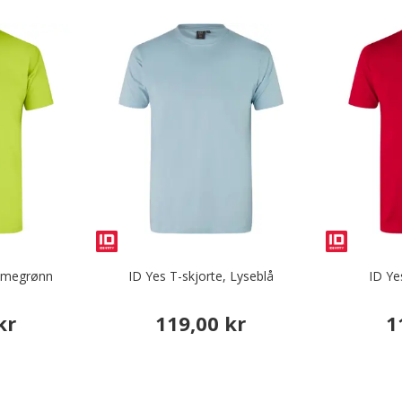
Limegrønn
ID Yes T-skjorte, Lyseblå
ID Ye
kr
119,00 kr
1