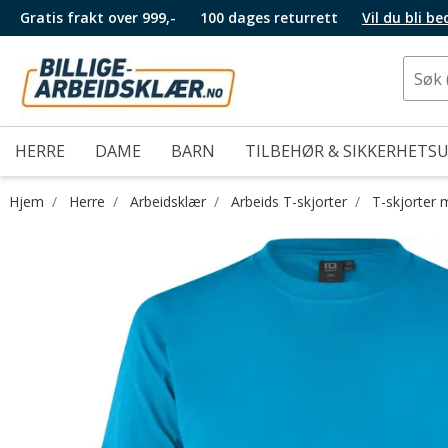
Gratis frakt over 999,-
100 dages returrett
Vil du bli b
HERRE
DAME
BARN
TILBEHØR & SIKKERHETS
Hjem
Herre
Arbeidsklær
Arbeids T-skjorter
T-skjorter 