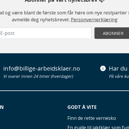
ilbud og være blant de første som får høre om nye restparti
avmelde deg nyhetsbrevet.
Personvernerklæring
ABONNER
info@billige-arbeidsklaer.no
Har du 
Vi svarer innen 24 timer (hverdager)
På våre ku
ON
GODT Å VITE
Finn de rette vernesko
En guide til jaktklær som fun