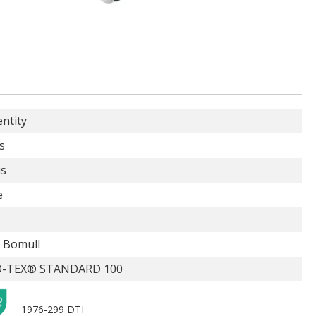
entity
s
is
e
 Bomull
-TEX® STANDARD 100
1976-299 DTI