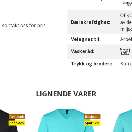
OEKO-
Bærekraftighet:
av de
. Kontakt oss for pris
miljø
Velegnet til:
Arbei
Vaskeråd:
Trykk og broderi:
Kun e
LIGNENDE VARER
Restparti
Restparti
Spar 55%
Spar 57%