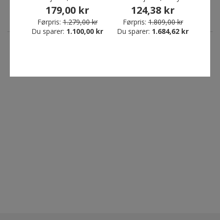
Du sparer:
1.100,00 kr
179,00 kr
124,38 kr
Førpris:
1.279,00 kr
Førpris:
1.809,00 kr
Førp
Du sparer:
1.100,00 kr
Du sparer:
1.684,62 kr
Du sp
VÅRE KUNDER SIER