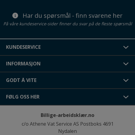
Har du spørsmål - finn svarene her
På våre kundeservice-sider finner du svar på de fleste spørsmål
KUNDESERVICE
INFORMASJON
GODT Å VITE
FØLG OSS HER
Billige-arbeidsklær.no
c/o Athene Vat Service AS Postboks 4691
Nydalen