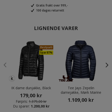
Gratis frakt over 999,-
100 dages returrett
LIGNENDE VARER
Restparti
Spar 87%
IK dame dunjakke, Black
Tee Jays Zepelin
I
damejakke, Mørk Marine
179,00 kr
1.109,00 kr
Førpris:
1.379,00 kr
Du sparer:
1.200,00 kr