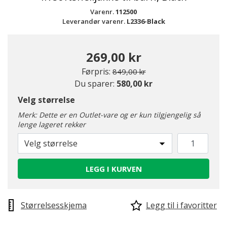
Varenr.
112500
Leverandør varenr.
L2336-Black
269,00 kr
Pris redusert fra
til
Førpris:
849,00 kr
Du sparer:
580,00 kr
Velg størrelse
Merk: Dette er en Outlet-vare og er kun tilgjengelig så
lenge lageret rekker
Velg størrelse
LEGG I KURVEN
Størrelsesskjema
Legg til i favoritter