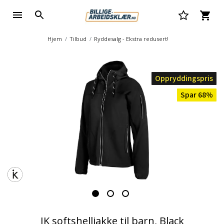
Hjem
Tilbud
Ryddesalg - Ekstra redusert!
Oppryddingspris
Spar 68%
IK softshelljakke til barn, Black