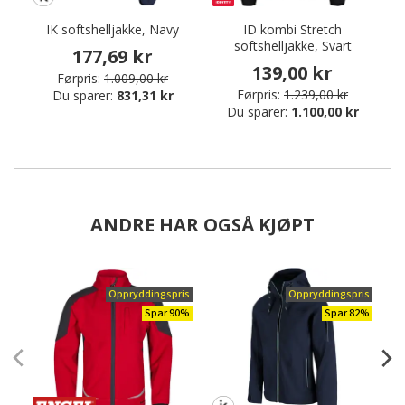
IK softshelljakke, Navy
ID kombi Stretch
softshelljakke, Svart
177,69 kr
139,00 kr
Førpris:
1.009,00 kr
Førpris:
1.239,00 kr
Du sparer:
831,31 kr
Du sparer:
1.100,00 kr
ANDRE HAR OGSÅ KJØPT
Oppryddingspris
Oppryddingspris
Spar 90%
Spar 82%