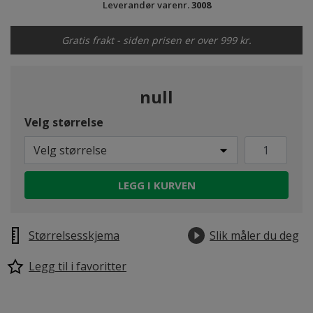
Leverandør varenr.
3008
Gratis frakt - siden prisen er over 999 kr.
null
Velg størrelse
Velg størrelse
LEGG I KURVEN
Størrelsesskjema
Slik måler du deg
Legg til i favoritter