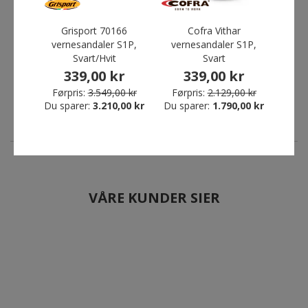
Grisport 70576
Grisport 70166
Grisport 70166
Cofra Vithar
Jal
vernesandaler S1P, Svart
vernesandaler S1P,
vernesandaler S1P,
vernesandaler S1P,
ver
Svart/Hvit
519,00 kr
Svart/Hvit
Svart
339,00 kr
Førpris:
3.369,00 kr
339,00 kr
339,00 kr
Førp
Førpris:
3.549,00 kr
Du sparer:
2.850,00 kr
Du sp
Førpris:
3.549,00 kr
Førpris:
2.129,00 kr
Du sparer:
3.210,00 kr
Du sparer:
3.210,00 kr
Du sparer:
1.790,00 kr
VÅRE KUNDER SIER